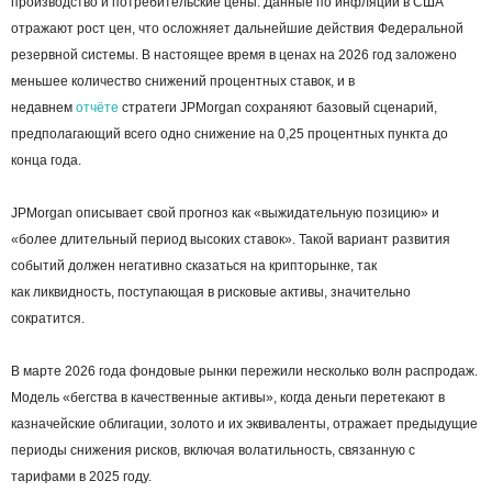
производство и потребительские цены. Данные по инфляции в США
отражают рост цен, что осложняет дальнейшие действия Федеральной
резервной системы. В настоящее время в ценах на 2026 год заложено
меньшее количество снижений процентных ставок, и в
недавнем
отчёте
стратеги JPMorgan сохраняют базовый сценарий,
предполагающий всего одно снижение на 0,25 процентных пункта до
конца года.
JPMorgan описывает свой прогноз как «выжидательную позицию» и
«более длительный период высоких ставок». Такой вариант развития
событий должен негативно сказаться на крипторынке, так
как ликвидность, поступающая в рисковые активы, значительно
сократится.
В марте 2026 года фондовые рынки пережили несколько волн распродаж.
Модель «бегства в качественные активы», когда деньги перетекают в
казначейские облигации, золото и их эквиваленты, отражает предыдущие
периоды снижения рисков, включая волатильность, связанную с
тарифами в 2025 году.