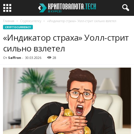
Главная
Cryptocurrency
«Индикатор страха» Уолл-стрит сильно взлетел
CRYPTOCURRENCY
«Индикатор страха» Уолл-стрит
сильно взлетел
От
Saffron
-
30.03.2026
28