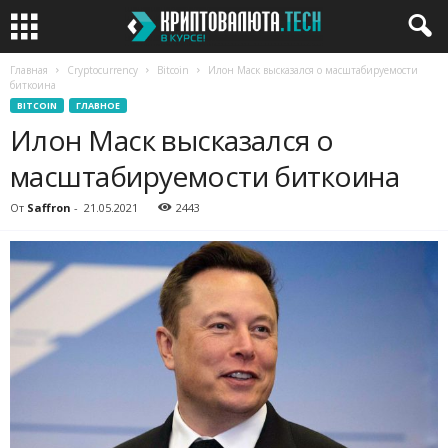
Главная
Cryptocurrency
Bitcoin
Илон Маск высказался о масштабируемости
биткоина
BITCOIN
ГЛАВНОЕ
Илон Маск высказался о
масштабируемости биткоина
От
Saffron
-
21.05.2021
2443