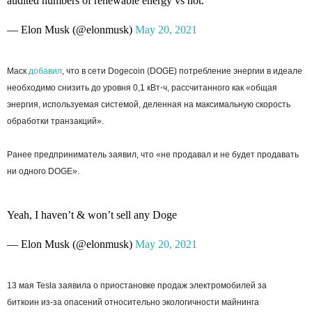
audited numbers of renewable energy vs not.
— Elon Musk (@elonmusk)
May 20, 2021
Маск
добавил
, что в сети Dogecoin (DOGE) потребление энергии в идеале
необходимо снизить до уровня 0,1 кВт⋅ч, рассчитанного как «общая
энергия, используемая системой, деленная на максимальную скорость
обработки транзакций».
Ранее предприниматель заявил, что «не продавал и не будет продавать
ни одного DOGE».
Yeah, I haven’t & won’t sell any Doge
— Elon Musk (@elonmusk)
May 20, 2021
13 мая Tesla заявила о приостановке продаж электромобилей за
биткоин из-за опасений относительно экологичности майнинга