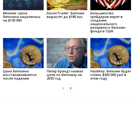
Мнение: Цена
DecenTrader: Биткоин
Большинство
биткоина нацелилась
вырастет до $180 тыс
трейдеров верят в
на $130 000
создание
национального
резервного биткоин-
фонда в США
Цена биткоина
Питер Брандт назвал
HashKey: Биткоин будет
восстанавливается
цели по биткоину на
стоить $300 000 уже в
после падения
2025 год
этом году