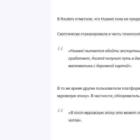
В Reuters отметили, что Huawei пока не пре
Скептически отреагировала и часть техносоо
«Huawei пытается обойти экспортные
сработает, Ascend получит путь в да
математика с дорожной картой».
В то же время другие пользователи платфор
муровскую эпоху». В частности, обозреватель 
«В пост-муровскую эпоху это может 
чипов».