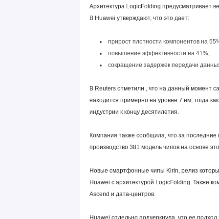
Архитектура LogicFolding предусматривает в
В Huawei утверждают, что это дает:
прирост плотности компонентов на 55
повышение эффективности на 41%;
сокращение задержек передачи данных
В Reuters отметили , что на данный момент 
находится примерно на уровне 7 нм, тогда к
индустрии к концу десятилетия.
Компания также сообщила, что за последние 
производство 381 модель чипов на основе эт
Новые смартфонные чипы Kirin, релиз котор
Huawei с архитектурой LogicFolding. Также 
Ascend и дата-центров.
Huawei отдельно подчеркнула, что ее подход 