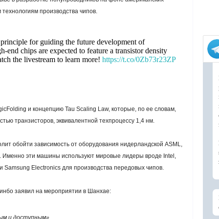
м технологиям производства чипов.
inciple for guiding the future development of
nd chips are expected to feature a transistor density
tch the livestream to learn more!
https://t.co/0Zb73r23ZP
cFolding и концепцию Tau Scaling Law, которые, по ее словам,
остью транзисторов, эквивалентной техпроцессу 1,4 нм.
олит обойти зависимость от оборудования нидерландской ASML,
. Именно эти машины используют мировые лидеры вроде Intel,
и Samsung Electronics для производства передовых чипов.
инбо заявил на мероприятии в Шанхае:
ым и доступным».