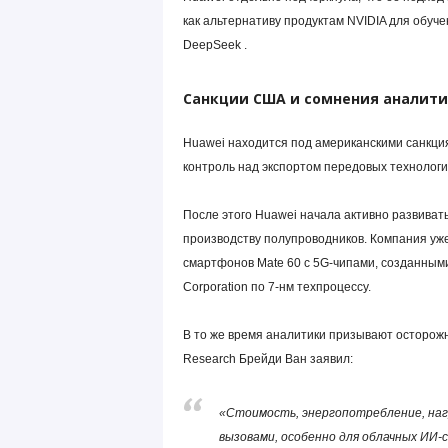
как альтернативу продуктам NVIDIA для обуче
DeepSeek .
Санкции США и сомнения аналити
Huawei находится под американскими санкция
контроль над экспортом передовых технологи
После этого Huawei начала активно развиват
производству полупроводников. Компания уже
смартфонов Mate 60 с 5G-чипами, созданными с
Corporation по 7-нм техпроцессу.
В то же время аналитики призывают осторожн
Research Брейди Ван заявил:
«Стоимость, энергопотребление, наг
вызовами, особенно для облачных ИИ-с