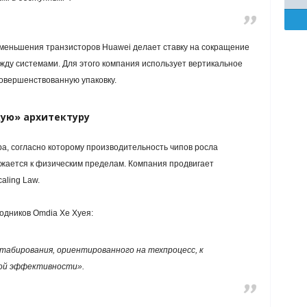
уменьшения транзисторов Huawei делает ставку на сокращение
жду системами. Для этого компания использует вертикальное
овершенствованную упаковку.
кую» архитектуру
ра, согласно которому производительность чипов росла
жается к физическим пределам. Компания продвигает
aling Law.
одников Omdia Хе Хуея:
табирования, ориентированного на техпроцесс, к
ой эффективности».