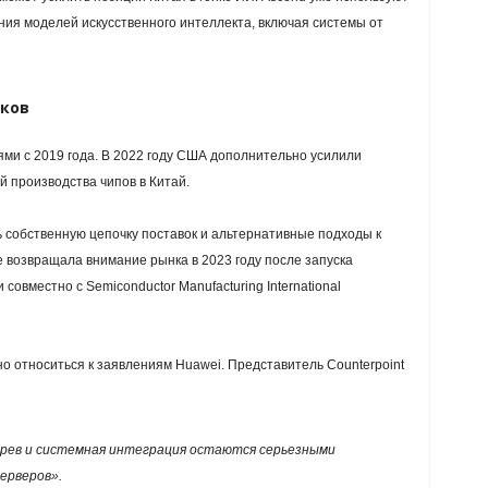
ния моделей искусственного интеллекта, включая системы от
ков
ми с 2019 года. В 2022 году США дополнительно усилили
й производства чипов в Китай.
ь собственную цепочку поставок и альтернативные подходы к
 возвращала внимание рынка в 2023 году после запуска
овместно с Semiconductor Manufacturing International
о относиться к заявлениям Huawei. Представитель Counterpoint
рев и системная интеграция остаются серьезными
ерверов».