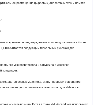
ертикальное размещение цифровых, аналоговых схем и памяти.
%;
.
самое современное подтвержденное производство чипов в Китае
ак 1,4 нм считается следующим глобальным рубежом для
шесть лет уже разработала и запустила в массовое
ой концепции.
ых ожидается осенью 2026 года, станут первыми решениями
компания планирует использовать технологию для ИИ-чипов
может усилить позиции Китая в гонке ИИ. Ascend уже используют