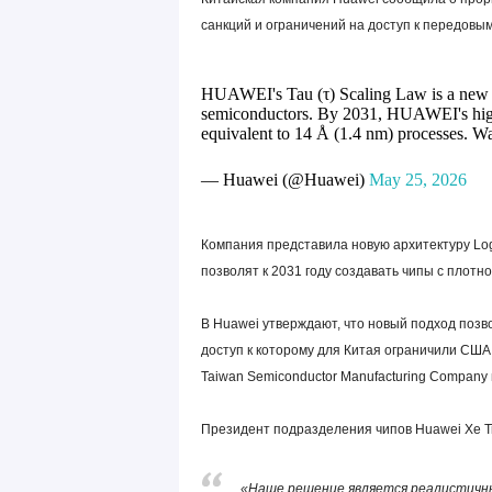
санкций и ограничений на доступ к передовы
HUAWEI's Tau (τ) Scaling Law is a new pr
semiconductors. By 2031, HUAWEI's high-e
equivalent to 14 Å (1.4 nm) processes. Wa
— Huawei (@Huawei)
May 25, 2026
Компания представила новую архитектуру Logi
позволят к 2031 году создавать чипы с плотн
В Huawei утверждают, что новый подход позв
доступ к которому для Китая ограничили США
Taiwan Semiconductor Manufacturing Company 
Президент подразделения чипов Huawei Хе Т
«Наше решение является реалистичн