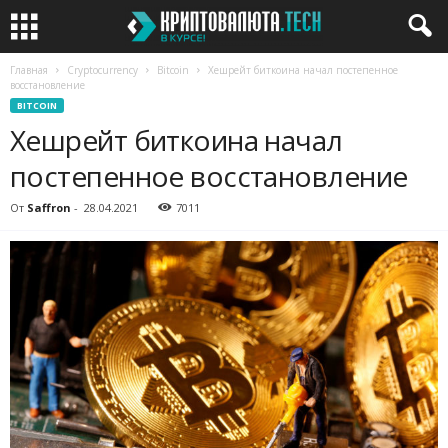
Главная
Cryptocurrency
Bitcoin
Хешрейт биткоина начал постепенное
восстановление
BITCOIN
Хешрейт биткоина начал
постепенное восстановление
От
Saffron
-
28.04.2021
7011