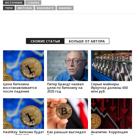
ИСТОЧНИК
ССЫЛКА
ТЕГИ
#BITCOIN
#HASHRATE
#MINING
СХОЖИЕ СТАТЬИ
БОЛЬШЕ ОТ АВТОРА
Цена биткоина
Питер Брандт назвал
Серые майнеры
восстанавливается
цели по биткоину на
Иркутска должны 650
после падения
2025 год
млн руб.
HashKey: Биткоин будет
Как раньше выглядел
Аналитик: Коррекция