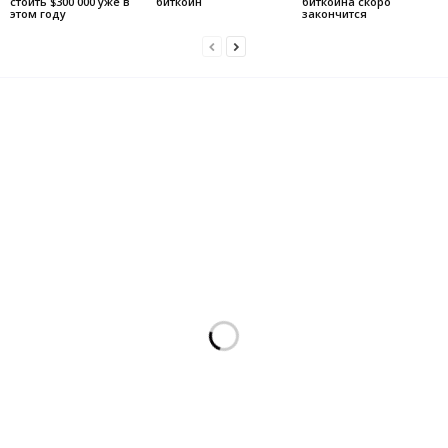
стоить $300 000 уже в
биткоин
биткоина скоро
этом году
закончится