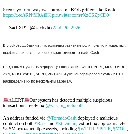
Seems your runway was burned on KOL grifters like Kook….
https://t.co/sRNtM8Ai8K
pic.twitter.com/rXzCSZpCD0
— ZachXBT (@zachxbt)
April 30, 2026
В BlockSec добавили , что административные роли получили кошельки,
профинансированные через криптомикер Tornado Cash .
По данным Cyvers, киберпреступник похитил WETH, PEPE, MOG, USDC,
ZYN, REKT, cbBTC, AERO, VIRTUAL и уже конвертировал активы в ETH,
распределив их по нескольким адресам.
ALERT
Our system has detected multiple suspicious
transactions involving
@wasabi_protocol
An address funded via
@TornadoCash
deployed a malicious
contract on both
#Base
and
#Ethereum
, extracting approximately
$4.5M across multiple assets, including
$WETH
,
$PEPE
,
$MOG
,