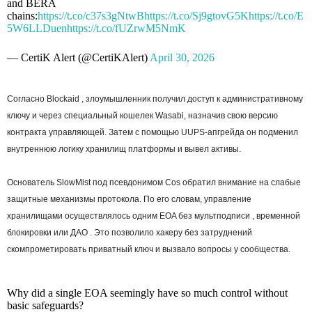
and BERA
chains:
https://t.co/c37s3gNtwB
https://t.co/Sj9gtovG5K
https://t.co/E
5W6LLDuen
https://t.co/fUZrwM5NmK
— CertiK Alert (@CertiKAlert)
April 30, 2026
Согласно Blockaid , злоумышленник получил доступ к административному
ключу и через специальный кошелек Wasabi, назначив свою версию
контракта управляющей. Затем с помощью UUPS-апгрейда он подменил
внутреннюю логику хранилищ платформы и вывел активы.
Основатель SlowMist под псевдонимом Cos обратил внимание на слабые
защитные механизмы протокола. По его словам, управление
хранилищами осуществлялось одним EOA без мультподписи , временной
блокировки или ДАО . Это позволило хакеру без затруднений
скомпрометировать приватный ключ и вызвало вопросы у сообщества.
Why did a single EOA seemingly have so much control without
basic safeguards?