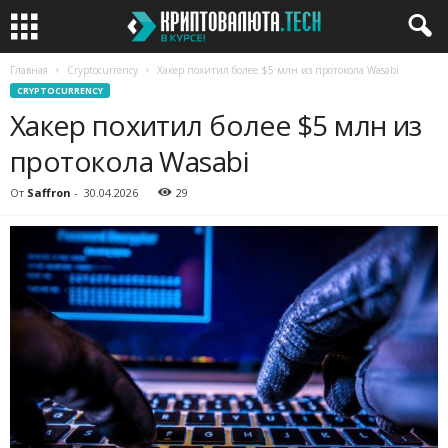
Главная
Cryptocurrency
Хакер похитил более $5 млн из протокола Wasabi
CRYPTOCURRENCY
Хакер похитил более $5 млн из
протокола Wasabi
От
Saffron
-
30.04.2026
29