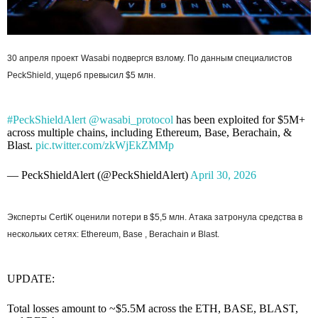
30 апреля проект Wasabi подвергся взлому. По данным специалистов
PeckShield, ущерб превысил $5 млн.
#PeckShieldAlert
@wasabi_protocol
has been exploited for $5M+
across multiple chains, including Ethereum, Base, Berachain, &
Blast.
pic.twitter.com/zkWjEkZMMp
— PeckShieldAlert (@PeckShieldAlert)
April 30, 2026
Эксперты CertiK оценили потери в $5,5 млн. Атака затронула средства в
нескольких сетях: Ethereum, Base , Berachain и Blast.
UPDATE:
Total losses amount to ~$5.5M across the ETH, BASE, BLAST,