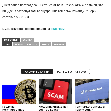
Днем ранее пострадала L1-сеть ZetaChain. Разработчики заявили, что
инцидент затронул только внутренние кошельки команды. Ущерб
составил $333 868.
Будь в курсе! Подписывайся на
Телеграм.
ИСТОЧНИК
ССЫЛКА
ТЕГИ
#CRYPTOCURRENCY
#HACK
#WASABI
СХОЖИЕ СТАТЬИ
БОЛЬШЕ ОТ АВТОРА
Госдума:
Мошенники выдают
Polymarket запускает
Регулирование
себя за Ledger,
новую сеть и