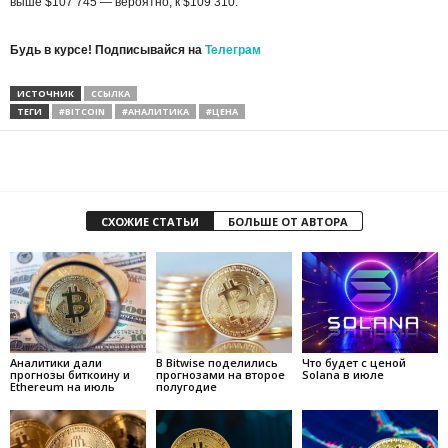
выше $107 745 — вероятно, к $109 310.
Будь в курсе! Подписывайся на
Телеграм
ИСТОЧНИК
ССЫЛКА
ТЕГИ
#BITCOIN
#АНАЛИТИКА
#ЦЕНА
СХОЖИЕ СТАТЬИ
БОЛЬШЕ ОТ АВТОРА
Аналитики дали
В Bitwise поделились
Что будет с ценой
прогнозы биткоину и
прогнозами на второе
Solana в июле
Ethereum на июль
полугодие