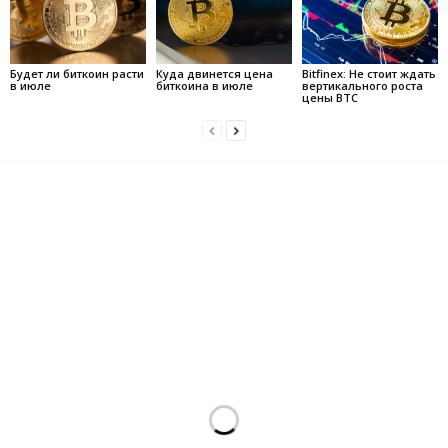
Будет ли биткоин расти
Куда двинется цена
Bitfinex: Не стоит ждать
в июле
биткоина в июле
вертикального роста
цены BTC