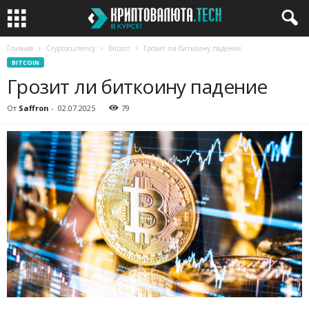
Главная
Cryptocurrency
Bitcoin
Грозит ли биткоину падение
BITCOIN
Грозит ли биткоину падение
От
Saffron
-
02.07.2025
79