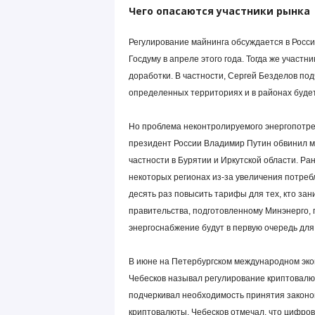
Чего опасаются участники рынка
Регулирование майнинга обсуждается в Росси
Госдуму в апреле этого года. Тогда же участ
доработки. В частности, Сергей Безделов под
определенных территориях и в районах будет
Но проблема неконтролируемого энергопотре
президент России Владимир Путин обвинил ма
частности в Бурятии и Иркутской области. Р
некоторых регионах из-за увеличения потреб
десять раз повысить тарифы для тех, кто за
правительства, подготовленному Минэнерго, 
энергоснабжение будут в первую очередь для
В июне на Петербургском международном эк
Чебесков называл регулирование криптовалю
подчеркивал необходимость принятия законов,
криптовалюты. Чебесков отмечал, что цифро