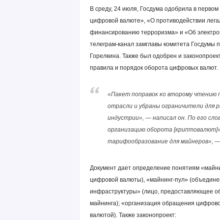
В среду, 24 июля, Госдума одобрила в перво
цифровой валюте», «О противодействии лега
финансированию терроризма» и «Об электро
телеграм-канал замглавы комитета Госдумы 
Горелкина. Также был одобрен и законопрое
правила и порядок оборота цифровых валют.
«Пакет поправок ко второму чтению 
отрасли и убраны ограничители для 
индустрии», — написал он. По его сл
организацию оборота [криптовалют]»
тарифообразование для майнеров», —
Документ дает определение понятиям «майни
цифровой валюты), «майнинг-пул» (объедине
инфраструктуры» (лицо, предоставляющее о
майнинга); «организация обращения цифровой
валютой). Также законопроект: