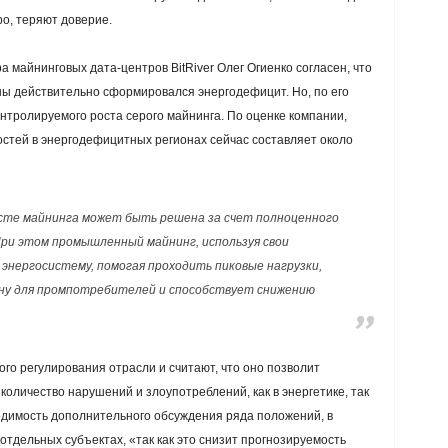
ро, теряют доверие.
 майнинговых дата-центров BitRiver Олег Огиенко согласен, что
ны действительно сформировался энергодефицит. Но, по его
онтролируемого роста серого майнинга. По оценке компании,
тей в энергодефицитных регионах сейчас составляет около
сте майнинга может быть решена за счет полноценного
При этом промышленный майнинг, используя свои
энергосистему, помогая проходить пиковые нагрузки,
ну для промпотребителей и способствует снижению
го регулирования отрасли и считают, что оно позволит
 количество нарушений и злоупотреблений, как в энергетике, так
одимость дополнительного обсуждения ряда положений, в
отдельных субъектах, «так как это снизит прогнозируемость