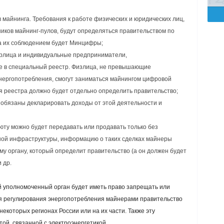
 майнинга. Требования к работе физических и юридических лиц,
иков майнинг-пулов, будут определяться правительством по
а их соблюдением будет Минцифры;
юрлица и индивидуальные предприниматели,
е в специальный реестр. Физлица, не превышающие
нергопотребления, смогут заниматься майнингом цифровой
я реестра должно будет отдельно определить правительство;
 обязаны декларировать доходы от этой деятельности и
юту можно будет передавать или продавать только без
ой инфраструктуры, информацию о таких сделках майнеры
у органу, который определит правительство (а он должен будет
 др.
й уполномоченный орган будет иметь право запрещать или
ля регулирования энергопотребления майнерами правительство
некоторых регионах России или на их части. Также эту
ой, связанной с электроэнергетикой.