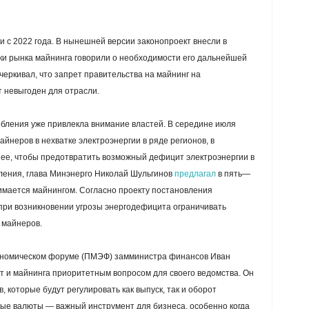
и с 2022 года. В нынешней версии законопроект внесли в
ники рынка майнинга говорили о необходимости его дальнейшей
черкивал, что запрет правительства на майнинг на
 невыгоден для отрасли.
бления уже привлекла внимание властей. В середине июля
йнеров в нехватке электроэнергии в ряде регионов, в
анее, чтобы предотвратить возможный дефицит электроэнергии в
ления, глава Минэнерго Николай Шульгинов
предлагал
в пять—
нимается майнингом. Согласно проекту постановления
при возникновении угрозы энергодефицита ограничивать
 майнеров.
ономическом форуме (ПМЭФ) замминистра финансов Иван
т и майнинга приоритетным вопросом для своего ведомства. Он
 которые будут регулировать как выпуск, так и оборот
вые валюты — важный инструмент для бизнеса, особенно когда