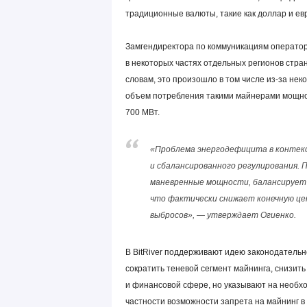
традиционные валюты, такие как доллар и ев
Замгендиректора по коммуникациям оператора
в некоторых частях отдельных регионов стра
словам, это произошло в том числе из-за нек
объем потребления такими майнерами мощнос
700 МВт.
«Проблема энергодефицита в контек
и сбалансированного регулирования. 
маневренные мощности, балансирует 
что фактически снижает конечную це
выбросов», — утверждает Огиенко.
В BitRiver поддерживают идею законодательно
сократить теневой сегмент майнинга, снизить
и финансовой сфере, но указывают на необх
частности возможности запрета на майнинг в 