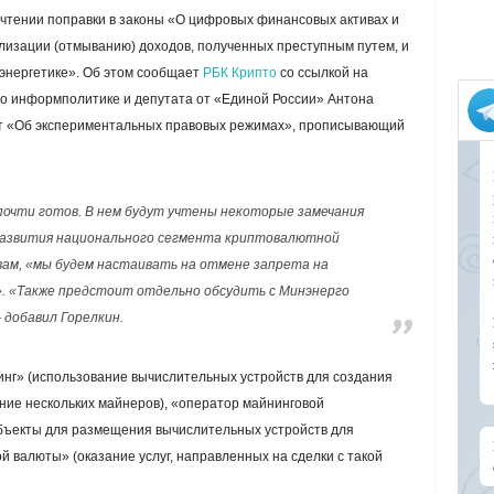
м чтении поправки в законы «О цифровых финансовых активах и
лизации (отмыванию) доходов, полученных преступным путем, и
энергетике». Об этом сообщает
РБК Крипто
со ссылкой на
по информполитике и депутата от «Единой России» Антона
кт «Об экспериментальных правовых режимах», прописывающий
почти готов. В нем будут учтены некоторые замечания
развития национального сегмента криптовалютной
овам, «мы будем настаивать на отмене запрета на
. «Также предстоит отдельно обсудить с Минэнерго
 добавил Горелкин.
нг» (использование вычислительных устройств для создания
ние нескольких майнеров), «оператор майнинговой
бъекты для размещения вычислительных устройств для
 валюты» (оказание услуг, направленных на сделки с такой