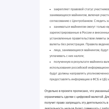
закрепляет правовой статус участников
занимающихся майнингом, включая участн
согласованию с Центробанком. Следить з
заниматься майнингом смогут только 
зарегистрированные в России и внесенны
установленные правительством лимиты э
валюты без регистрации. Правила ведени
лица, занимающиеся майнингом, будут
уплачивать с них налоги;
полученную в результате майнинга вал
использования российской информационн
будут должны направлять уполномоченном
предоставлять информацию в ФСБ и ЦБ) и
Отдельно в проекте прописано, что указанны
ограничивать сделки с цифровой валютой. Д
получит право запрещать эту деятельность в 
деятельность нельзя будет совмещать с работ