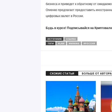
бизнеса и приведет к обратному от ожидаемог
Огиенко предлагает предоставить иностранн
цифровых валют в России.
Будь в курсе! Подписывайся на Криптовалю
ИСТОЧНИК
ССЫЛКА
ТЕГИ
#LAW
#MINING
#РОССИЯ
СХОЖИЕ СТАТЬИ
БОЛЬШЕ ОТ АВТОРА