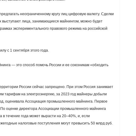
предлагать неограниченному кругу лиц цифровую валюту. Сделки
ых выступают лица, занимающиеся майнингом, можно будет
рамках экспериментального правового режима на российской
илу с 1 сентября этого года.
йнинга — это способ помочь России и ее союзникам «обходить
рритории России сейчас запрещено. При этом Россия занимает
им тарифам на электроэнергию, за 2023 год майнеры добыли
лрд, оценивала Ассоциация промышленного майнинга. Первое
). По оценке директора Ассоциации промышленного майнинга
 в течение года может вырасти на 20–40%, и, если
жегодные налоговые поступления могут превысить 50 млрд руб.