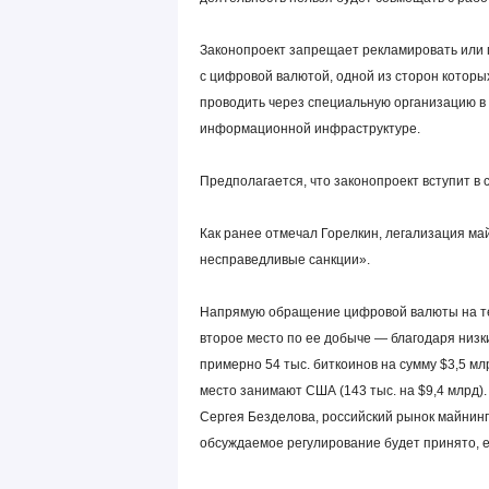
Законопроект запрещает рекламировать или 
с цифровой валютой, одной из сторон котор
проводить через специальную организацию в 
информационной инфраструктуре.
Предполагается, что законопроект вступит в с
Как ранее отмечал Горелкин, легализация ма
несправедливые санкции».
Напрямую обращение цифровой валюты на те
второе место по ее добыче — благодаря низк
примерно 54 тыс. биткоинов на сумму $3,5 м
место занимают США (143 тыс. на $9,4 млрд
Сергея Безделова, российский рынок майнинга
обсуждаемое регулирование будет принято, е