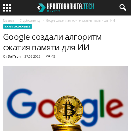
Главная
Cryptocurrency
Google создали алгоритм сжатия памяти для ИИ
CRYPTOCURRENCY
Google создали алгоритм
сжатия памяти для ИИ
От
Saffron
-
27.03.2026
45