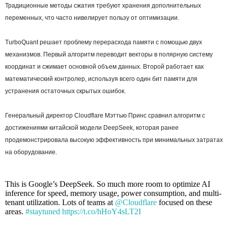
Традиционные методы сжатия требуют хранения дополнительных
переменных, что часто нивелирует пользу от оптимизации.
TurboQuant решает проблему перерасхода памяти с помощью двух
механизмов. Первый алгоритм переводит векторы в полярную систему
координат и сжимает основной объем данных. Второй работает как
математический контролер, используя всего один бит памяти для
устранения остаточных скрытых ошибок.
Генеральный директор Cloudflare Мэттью Принс сравнил алгоритм с
достижениями китайской модели DeepSeek, которая ранее
продемонстрировала высокую эффективность при минимальных затратах
на оборудование.
This is Google’s DeepSeek. So much more room to optimize AI
inference for speed, memory usage, power consumption, and multi-
tenant utilization. Lots of teams at
@Cloudflare
focused on these
areas.
#staytuned
https://t.co/hHoY4sLT2I