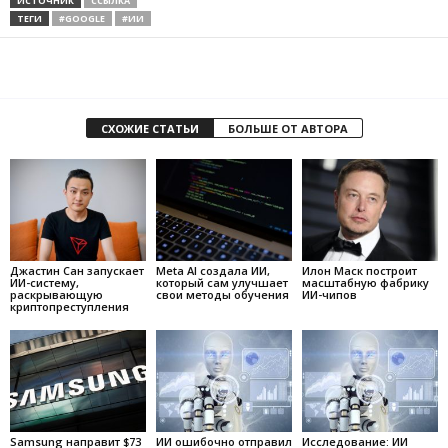
ИСТОЧНИК
ССЫЛКА
ТЕГИ
#GOOGLE
#ИИ
СХОЖИЕ СТАТЬИ
БОЛЬШЕ ОТ АВТОРА
Джастин Сан запускает
Meta AI создала ИИ,
Илон Маск построит
ИИ-систему,
который сам улучшает
масштабную фабрику
раскрывающую
свои методы обучения
ИИ-чипов
криптопреступления
Samsung направит $73
ИИ ошибочно отправил
Исследование: ИИ