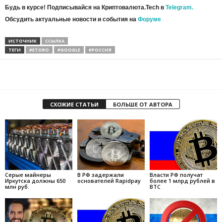
Будь в курсе! Подписывайся на Криптовалюта.Tech в
Telegram.
Обсудить актуальные новости и события на
Форуме
ИСТОЧНИК
ССЫЛКА
ТЕГИ
#ETORO
#GOOGLE
#РОССИЯ
СХОЖИЕ СТАТЬИ
БОЛЬШЕ ОТ АВТОРА
Серые майнеры
В РФ задержали
Власти РФ получат
Иркутска должны 650
основателей Rapidpay
более 1 млрд рублей в
млн руб.
BTC