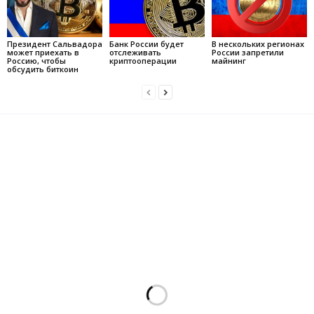
Президент Сальвадора
Банк России будет
В нескольких регионах
может приехать в
отслеживать
России запретили
Россию, чтобы
криптооперации
майнинг
обсудить биткоин