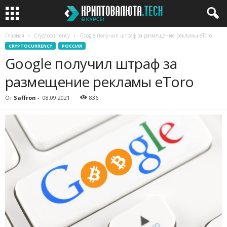
Главная
Cryptocurrency
Google получил штраф за размещение рекламы eToro
CRYPTOCURRENCY
РОССИЯ
Google получил штраф за
размещение рекламы eToro
От
Saffron
-
08.09.2021
836