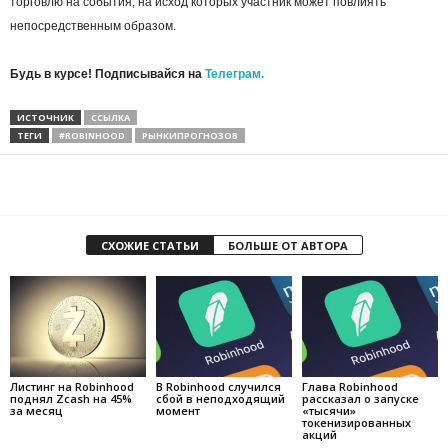
торговлю на события, на исход которых участник может повлиять
непосредственным образом.
Будь в курсе! Подписывайся на
Телеграм.
ИСТОЧНИК
ССЫЛКА
ТЕГИ
#ROBINHOOD
РЫНКИПРОГНОЗОВ
СХОЖИЕ СТАТЬИ
БОЛЬШЕ ОТ АВТОРА
Листинг на Robinhood
В Robinhood случился
Глава Robinhood
поднял Zcash на 45%
сбой в неподходящий
рассказал о запуске
за месяц
момент
«тысячи»
токенизированных
акций