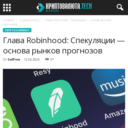
Главная
Cryptocurrency
Глава Robinhood: Спекуляции — основа рынков
прогнозов
CRYPTOCURRENCY
Глава Robinhood: Спекуляции —
основа рынков прогнозов
От
Saffron
-
12.05.2026
37