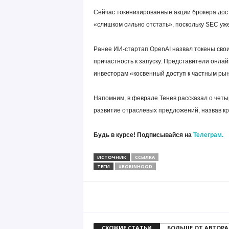
Сейчас токенизированные акции брокера дост
«слишком сильно отстать», поскольку SEC уже 
Ранее ИИ-стартап OpenAI назвал токены сво
причастность к запуску. Представители онла
инвесторам «косвенный доступ к частным рын
Напомним, в феврале Тенев рассказал о четы
развитие отраслевых предложений, назвав к
Будь в курсе! Подписывайся на
Телеграм.
ИСТОЧНИК
ССЫЛКА
ТЕГИ
#ROBINHOOD
СХОЖИЕ СТАТЬИ
БОЛЬШЕ ОТ АВТОРА