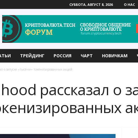
СУББОТА, АВГУСТ 8, 2026
О НАС
АТЬИ
ТРЕЙДИНГ
РОССИЯ
ЧАРТ
НОВИЧКАМ
зал о запуске «тысячи» токенизированных акций
nhood рассказал о з
окенизированных а