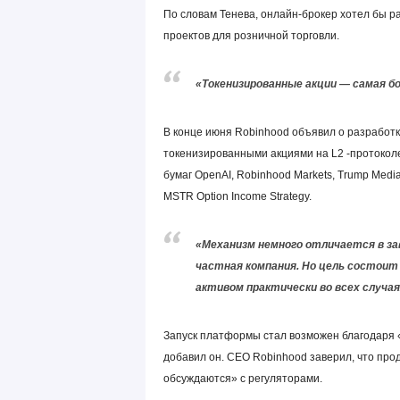
По словам Тенева, онлайн-брокер хотел бы р
проектов для розничной торговли.
«Токенизированные акции — самая бо
В конце июня Robinhood объявил о разработк
токенизированными акциями на L2 -протоколе
бумаг OpenAI, Robinhood Markets, Trump Media
MSTR Option Income Strategy.
«Механизм немного отличается в за
частная компания. Но цель состоит
активом практически во всех случая
Запуск платформы стал возможен благодаря 
добавил он. CEO Robinhood заверил, что пр
обсуждаются» с регуляторами.