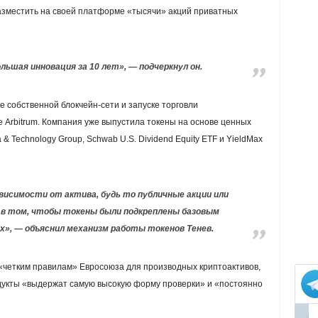
азместить на своей платформе «тысячи» акций приватных
льшая инновация за 10 лет», — подчеркнул он.
е собственной блокчейн-сети и запуске торговли
 Arbitrum. Компания уже выпустила токены на основе ценных
 & Technology Group, Schwab U.S. Dividend Equity ETF и YieldMax
висимости от актива, будь то публичные акции или
 в том, чтобы токены были подкреплены базовым
х», — объяснил механизм работы токенов Тенев.
«четким правилам» Евросоюза для производных криптоактивов,
одукты «выдержат самую высокую форму проверки» и «постоянно