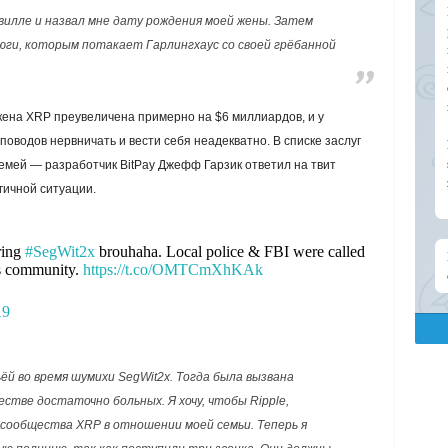
вилле и назвал мне дату рождения моей жены. Затем
рюги, которым потакает Гарлингхаус со своей грёбанной
кена XRP преувеличена примерно на $6 миллиардов, и у
поводов нервничать и вести себя неадекватно. В списке заслуг
емей — разработчик BitPay Джефф Гарзик ответил на твит
гичной ситуации.
ring
#SegWit2x
brouhaha. Local police & FBI were called
his community.
https://t.co/OMTCmXhKAk
19
ьёй во время шумихи SegWit2x. Тогда была вызвана
стве достаточно больных. Я хочу, чтобы Ripple,
ы сообщества XRP в отношении моей семьи. Теперь я