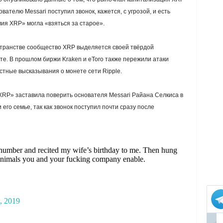
вателю Messari поступил звонок, кажется, с угрозой, и есть
ия XRP» могла «взяться за старое».
транстве сообщество XRP выделяется своей твёрдой
е. В прошлом биржи Kraken и eToro также пережили атаки
тные высказывания о монете сети Ripple.
XRP» заставила поверить основателя Messari Райана Селкиса в
его семье, так как звонок поступил почти сразу после
number and recited my wife’s birthday to me. Then hung
 animals you and your fucking company enable.
, 2019