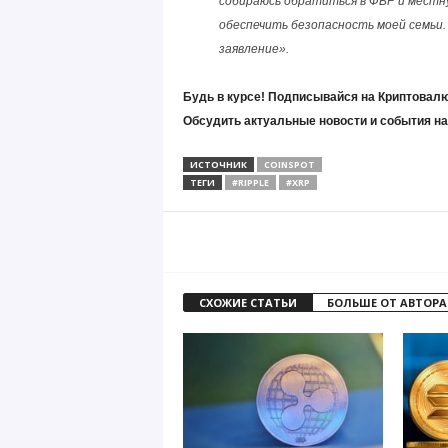
собираюсь обратиться в ФБР и местну
обеспечить безопасность моей семьи. 
заявление».
Будь в курсе! Подписывайся на Криптовалю
Обсудить актуальные новости и события н
ИСТОЧНИК
COINSPOT
ТЕГИ
#RIPPLE
#XRP
СХОЖИЕ СТАТЬИ
БОЛЬШЕ ОТ АВТОРА