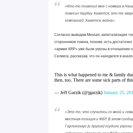
«Кто-то позвонил мне с номера в Наш
повесил трубку. Кажется, это те зве
компанией. Кажется, война».
Согласно выводам Messari, капитализация то
сторонников токена, похоже, есть достаточно 
«армии XRP» уже были угрозы в отношении с
Селкиса, рассказав, что он находился в анало
This is what happened to me & family du
then, too. There are some sick parts of t
— Jeff Garzik (@jgarzik)
January 25, 20
«Это то, что случилось со мной и сем
местная полиция и ФБР. В этом сообще
Гарлингхаус [и другие] осудили угроз