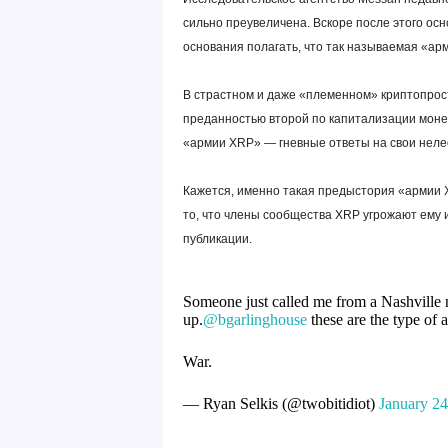
сильно преувеличена. Вскоре после этого осно
основания полагать, что так называемая «арм
В страстном и даже «племенном» криптопрос
преданностью второй по капитализации монет
«армии XRP» — гневные ответы на свои нелес
Кажется, именно такая предыстория «армии 
то, что члены сообщества XRP угрожают ему и 
публикации.
Someone just called me from a Nashville 
up.
@bgarlinghouse
these are the type of
War.
— Ryan Selkis (@twobitidiot)
January 24