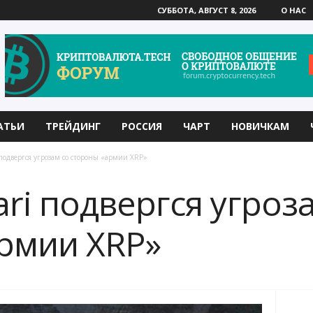
СУББОТА, АВГУСТ 8, 2026
О НАС
АТЬИ
ТРЕЙДИНГ
РОССИЯ
ЧАРТ
НОВИЧКАМ
 подвергся угрозам со стороны «армии XRP»
ri подвергся угроз
рмии XRP»