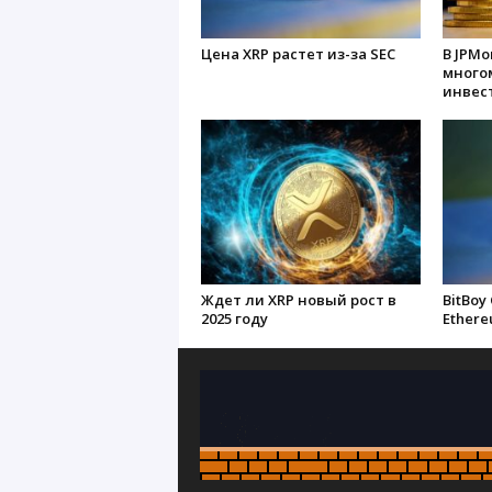
Цена XRP растет из-за SEC
В JPM
много
инвест
Ждет ли XRP новый рост в
BitBoy
2025 году
Ether