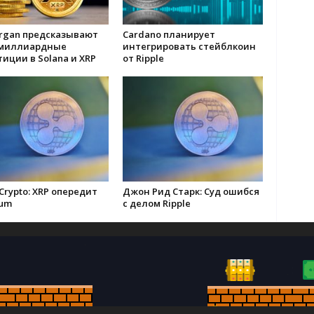
organ предсказывают
Cardano планирует
миллиардные
интегрировать стейблкоин
иции в Solana и XRP
от Ripple
 Crypto: XRP опередит
Джон Рид Старк: Суд ошибся
eum
с делом Ripple