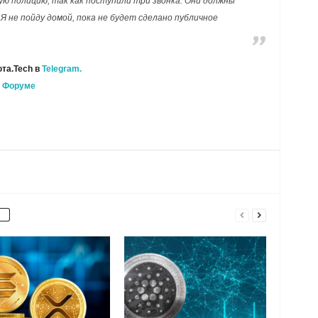
ю полицию, так как поступили три звонка. Они должны
Я не пойду домой, пока не будет сделано публичное
та.Tech в
Telegram.
а
Форуме