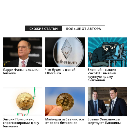
СХОЖИЕ СТАТЬИ
БОЛЬШЕ ОТ АВТОРА
Ларри Финк похвалил
Что будет с ценой
Блокчейн-сыщик
биткоин
Ethereum
ZachXBT выявил
крупную кражу
биткоинов
Энтони Помплиано
Майнеры избавляются
Братья Уинклвоссы
спрогнозировал цену
от своих биткоинов
жертвуют биткоины
биткоина