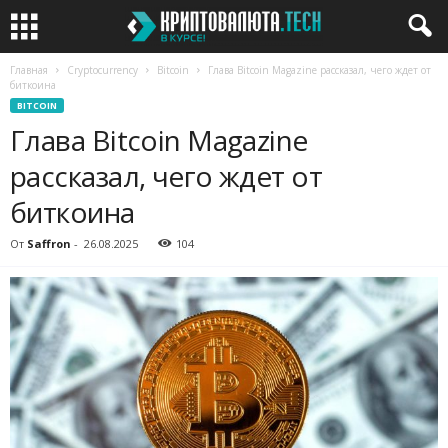
Главная
Cryptocurrency
Bitcoin
Глава Bitcoin Magazine рассказал, чего ждет от
биткоина
BITCOIN
Глава Bitcoin Magazine
рассказал, чего ждет от
биткоина
От
Saffron
-
26.08.2025
104