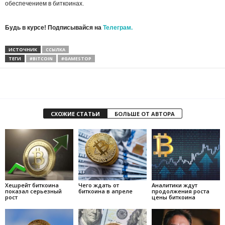
обеспечением в биткоинах.
Будь в курсе! Подписывайся на
Телеграм.
ИСТОЧНИК
ССЫЛКА
ТЕГИ
#BITCOIN
#GAMESTOP
СХОЖИЕ СТАТЬИ
БОЛЬШЕ ОТ АВТОРА
Хешрейт биткоина
Чего ждать от
Аналитики ждут
показал серьезный
биткоина в апреле
продолжения роста
рост
цены биткоина