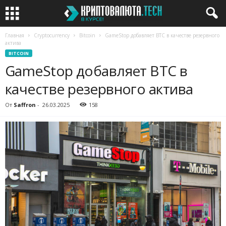
Главная
Cryptocurrency
Bitcoin
GameStop добавляет BTC в качестве резервного
актива
BITCOIN
GameStop добавляет BTC в
качестве резервного актива
От
Saffron
-
26.03.2025
158