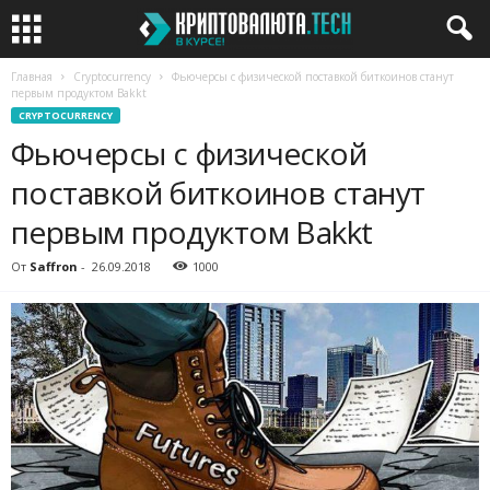
Главная
Cryptocurrency
Фьючерсы с физической поставкой биткоинов станут
первым продуктом Bakkt
CRYPTOCURRENCY
Фьючерсы с физической
поставкой биткоинов станут
первым продуктом Bakkt
От
Saffron
-
26.09.2018
1000