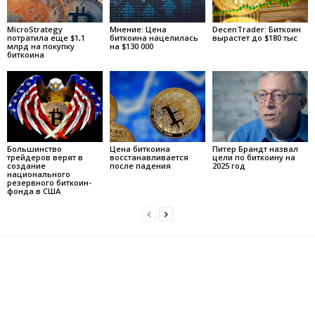
MicroStrategy
Мнение: Цена
DecenTrader: Биткоин
потратила еще $1,1
биткоина нацелилась
вырастет до $180 тыс
млрд на покупку
на $130 000
биткоина
Большинство
Цена биткоина
Питер Брандт назвал
трейдеров верят в
восстанавливается
цели по биткоину на
создание
после падения
2025 год
национального
резервного биткоин-
фонда в США