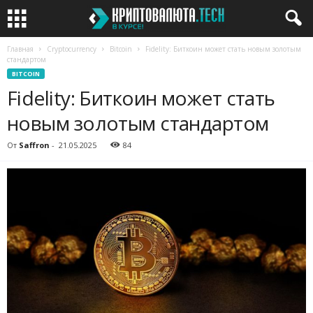
Главная
Cryptocurrency
Bitcoin
Fidelity: Биткоин может стать новым золотым
стандартом
BITCOIN
Fidelity: Биткоин может стать
новым золотым стандартом
От
Saffron
-
21.05.2025
84