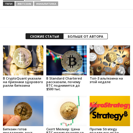
ТЕГИ
#BITCOIN
#АНАЛИТИКА
СХОЖИЕ СТАТЬИ
БОЛЬШЕ ОТ АВТОРА
В CryptoQuant указали
В Standard Chartered
Топ-3 альткоина на
на признаки здорового
рассказали, почему
этой неделе
ралли биткоина
BTC поднимется до
$500 тыс.
Биткоин готов
Скотт Мелкер: Цена
Против Strategy
продолжить рост
BTC может подняться
подали иск из-за