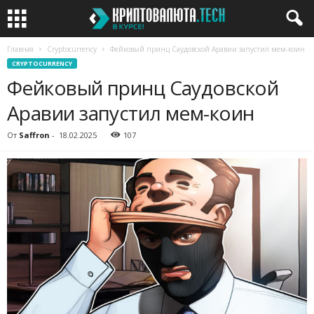
Главная
Cryptocurrency
Фейковый принц Саудовской Аравии запустил мем-коин
CRYPTOCURRENCY
Фейковый принц Саудовской
Аравии запустил мем-коин
От
Saffron
-
18.02.2025
107