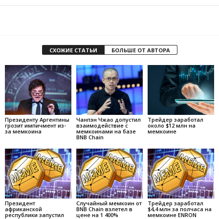
СХОЖИЕ СТАТЬИ
БОЛЬШЕ ОТ АВТОРА
Президенту Аргентины
Чанпэн Чжао допустил
Трейдер заработал
грозит импичмент из-
взаимодействие с
около $12 млн на
за мемкоина
мемкоинами на базе
мемкоине
BNB Chain
Президент
Случайный мемкоин от
Трейдер заработал
африканской
BNB Chain взлетел в
$4,4 млн за полчаса на
республики запустил
цене на 1 400%
мемкоине ENRON