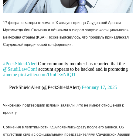
17 февраля хакеры взломали X-аккаунт принца Саудовской Аравии
Мухаммеда бин Салмана и объявили о скором запуске «официального»
мем-коина страны (KSA). Позже выяснилось, что профиль принадлежал
Саудовской юридической конференции.
#PeckShieldAlert
Our community member has reported that the
@SaudiLawConf
account appears to be hacked and is promoting
#meme
pic.twitter.com/UmC3vNtQIT
— PeckShieldAlert (@PeckShieldAlert)
February 17, 2025
Чиновники подтвердили взлом и заявили , что не имеют отношения к
проекту.
Сомнения в легитимности KSA появились сразу после его анонса. Об
отсутствии связи с официальными представителями Саудовской Аравии