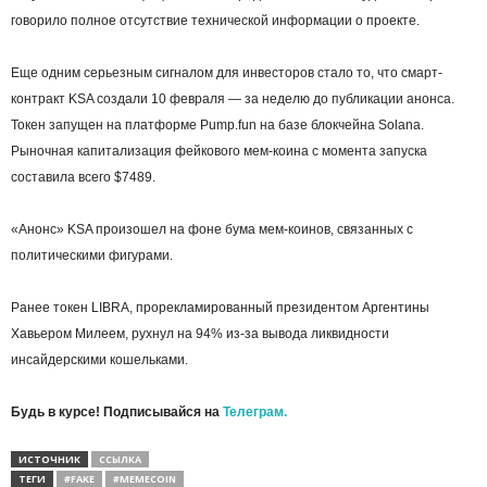
говорило полное отсутствие технической информации о проекте.
Еще одним серьезным сигналом для инвесторов стало то, что смарт-
контракт KSA создали 10 февраля — за неделю до публикации анонса.
Токен запущен на платформе Pump.fun на базе блокчейна Solana.
Рыночная капитализация фейкового мем-коина с момента запуска
составила всего $7489.
«Анонс» KSA произошел на фоне бума мем-коинов, связанных с
политическими фигурами.
Ранее токен LIBRA, прорекламированный президентом Аргентины
Хавьером Милеем, рухнул на 94% из-за вывода ликвидности
инсайдерскими кошельками.
Будь в курсе! Подписывайся на
Телеграм.
ИСТОЧНИК
ССЫЛКА
ТЕГИ
#FAKE
#MEMECOIN