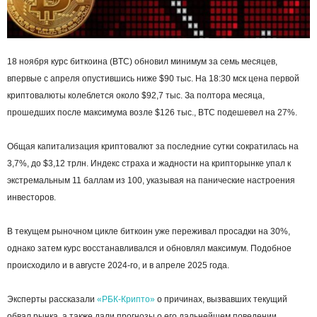
18 ноября курс биткоина (BTC) обновил минимум за семь месяцев,
впервые с апреля опустившись ниже $90 тыс. На 18:30 мск цена первой
криптовалюты колеблется около $92,7 тыс. За полтора месяца,
прошедших после максимума возле $126 тыс., BTC подешевел на 27%.
Общая капитализация криптовалют за последние сутки сократилась на
3,7%, до $3,12 трлн. Индекс страха и жадности на крипторынке упал к
экстремальным 11 баллам из 100, указывая на панические настроения
инвесторов.
В текущем рыночном цикле биткоин уже переживал просадки на 30%,
однако затем курс восстанавливался и обновлял максимум. Подобное
происходило и в августе 2024-го, и в апреле 2025 года.
Эксперты рассказали
«РБК-Крипто»
о причинах, вызвавших текущий
обвал рынка, а также дали прогнозы о его дальнейшем поведении.