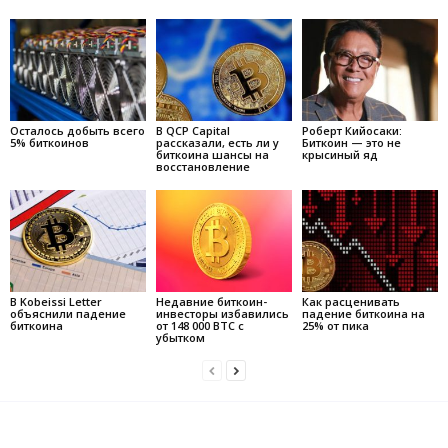
Осталось добыть всего
В QCP Capital
Роберт Кийосаки:
5% биткоинов
рассказали, есть ли у
Биткоин — это не
биткоина шансы на
крысиный яд
восстановление
В Kobeissi Letter
Недавние биткоин-
Как расценивать
объяснили падение
инвесторы избавились
падение биткоина на
биткоина
от 148 000 BTC с
25% от пика
убытком