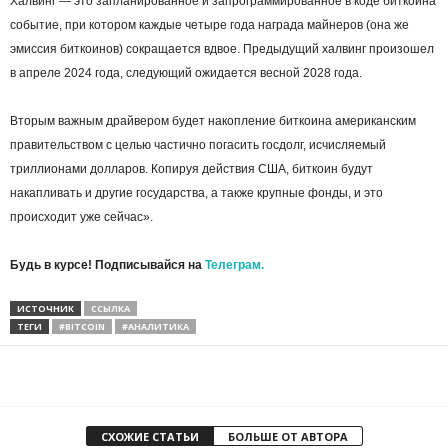
Халвинг — это запланированное и запрограммированное в коде биткоина
событие, при котором каждые четыре года награда майнеров (она же
эмиссия биткоинов) сокращается вдвое. Предыдущий халвинг произошел
в апреле 2024 года, следующий ожидается весной 2028 года.
Вторым важным драйвером будет накопление биткоина американским
правительством с целью частично погасить госдолг, исчисляемый
триллионами долларов. Копируя действия США, биткоин будут
накапливать и другие государства, а также крупные фонды, и это
происходит уже сейчас».
Будь в курсе! Подписывайся на
Телеграм.
ИСТОЧНИК
ССЫЛКА
ТЕГИ
#BITCOIN
#АНАЛИТИКА
СХОЖИЕ СТАТЬИ
БОЛЬШЕ ОТ АВТОРА