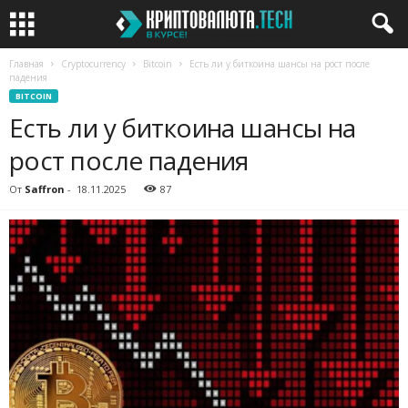
Главная
Cryptocurrency
Bitcoin
Есть ли у биткоина шансы на рост после
падения
BITCOIN
Есть ли у биткоина шансы на
рост после падения
От
Saffron
-
18.11.2025
87