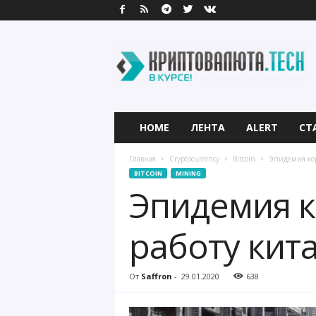
К
р
и
п
т
о
в
HOME
ЛЕНТА
ALERT
СТ
а
л
Главная
Cryptocurrency
Bitcoin
Эпидемия кор
ю
BITCOIN
MINING
т
Эпидемия к
а
.
T
работу кит
e
c
h
От
Saffron
-
29.01.2020
638