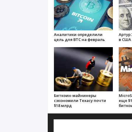
Аналитики определили
Артур 
цель для BTC на февраль
в США 
Биткоин-майнинеры
MicroS
сэкономили Техасу почти
еще $1
$18 млрд
битко