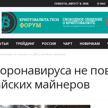
СУББОТА, АВГУСТ 8, 2026
О НАС
АТЬИ
ТРЕЙДИНГ
РОССИЯ
ЧАРТ
НОВИЧКАМ
онавируса не повлияла на работу китайских майнеров
оронавируса не по
айских майнеров