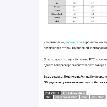
Что интересно,
победителем
прошлого месяца
являющаяся второй крупнейшей криптовалютой
Опустилась и позиция биткоина. BTC изначаль
однако теперь “король криптовалют” потерял 
Будь в курсе! Подписывайся на Криптовалю
Обсудить актуальные новости и события н
ИСТОЧНИК
BITJOURNAL.MEDIA
ТЕГИ
#CRYPTOCURRENCY
#EOS
#РЕЙТИНГ