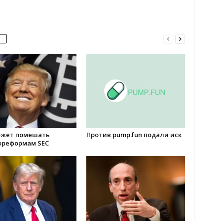
ожет помешать
Против pump.fun подали иск
ореформам SEC