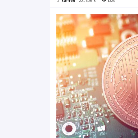
От
Saffron
-
20.06.2018
1323