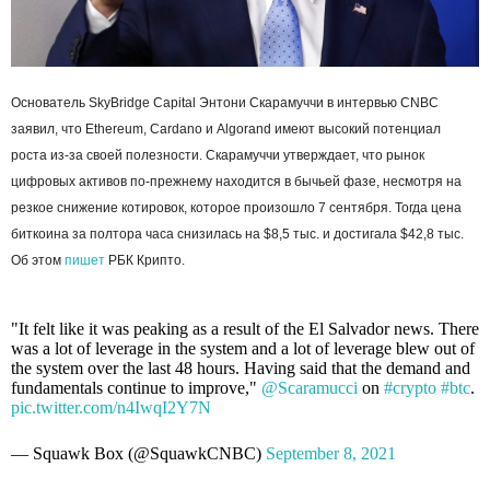
Основатель SkyBridge Capital Энтони Скарамуччи в интервью CNBC
заявил, что Ethereum, Cardano и Algorand имеют высокий потенциал
роста из-за своей полезности. Скарамуччи утверждает, что рынок
цифровых активов по-прежнему находится в бычьей фазе, несмотря на
резкое снижение котировок, которое произошло 7 сентября. Тогда цена
биткоина за полтора часа снизилась на $8,5 тыс. и достигала $42,8 тыс.
Об этом
пишет
РБК Крипто.
"It felt like it was peaking as a result of the El Salvador news. There
was a lot of leverage in the system and a lot of leverage blew out of
the system over the last 48 hours. Having said that the demand and
fundamentals continue to improve,"
@Scaramucci
on
#crypto
#btc
.
pic.twitter.com/n4IwqI2Y7N
— Squawk Box (@SquawkCNBC)
September 8, 2021