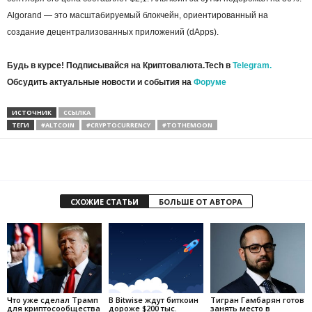
Algorand — это масштабируемый блокчейн, ориентированный на
создание децентрализованных приложений (dApps).
Будь в курсе! Подписывайся на Криптовалюта.Tech в
Telegram.
Обсудить актуальные новости и события на
Форуме
ИСТОЧНИК
ССЫЛКА
ТЕГИ
#ALTCOIN
#CRYPTOCURRENCY
#TOTHEMOON
СХОЖИЕ СТАТЬИ
БОЛЬШЕ ОТ АВТОРА
Что уже сделал Трамп
В Bitwise ждут биткоин
Тигран Гамбарян готов
для криптосообщества
дороже $200 тыс.
занять место в