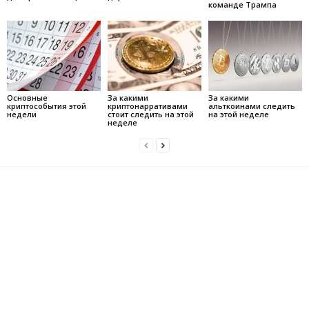
команде Трампа
Основные
За какими
За какими
криптособытия этой
криптонарративами
альткоинами следить
недели
стоит следить на этой
на этой неделе
неделе