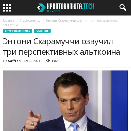
Главная
Cryptocurrency
Энтони Скарамуччи озвучил три перспективных
альткоина
CRYPTOCURRENCY
ГЛАВНОЕ
Энтони Скарамуччи озвучил
три перспективных альткоина
От
Saffron
-
09.09.2021
1368