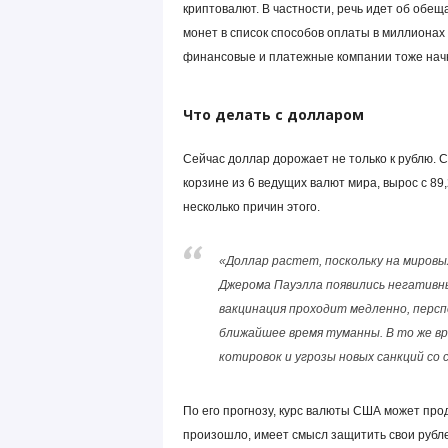
криптовалют. В частности, речь идет об обе
монет в список способов оплаты в миллионах т
финансовые и платежные компании тоже начн
Что делать с долларом
Сейчас доллар дорожает не только к рублю. 
корзине из 6 ведущих валют мира, вырос с 89,
несколько причин этого.
«Доллар растет, поскольку на миров
Джерома Пауэлла появились негативн
вакцинация проходит медленно, персп
ближайшее время туманны. В то же вр
котировок и угрозы новых санкций со 
По его прогнозу, курс валюты США может прод
произошло, имеет смысл защитить свои рубле