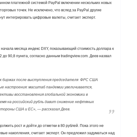
щанном платежной системой PayPal включении нескольких новых
орговых точек. Не исключено, что вслед за PayPal другие
ут интегрировать цифровые валюты, считает эксперт.
С начала месяца индекс DXY, показывающий стоимость доллара к
2 до 90,8 пункта, согласно данным tradingview.com. Деев назвал
ых биржах после выступления председателя ФРС США
ые настроения: масштаб пандемии увеличивается,
ективы восстановления глобальной экономики в
емя на российский рубль давит снижение нефтяных
стороны США и ЕС», — рассказал Деев.
олжить рост и дойти до отметки в 80 рублей. Пока этого не
вые накопления, считает эксперт. Он предложил задуматься над