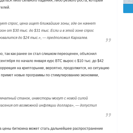
ждаться либо сильного падения, либо резкого роста, который
телей.
ует спрос, цена ищет ближайшие зоны, где он начнет
он от $30 тыс. до $31 тыс. Если и в этой зоне спрос
ровалится до $24 тыс.», — предположил Кархалев.
, так как ранее он стал слишком переоценен, объяснил
сентября по начало января курс BTC вырос с $10 тыс. до $42
коррекция на крипторынке, вероятно, продолжится, но ситуацию
 примет новые программы по стимулированию экономики,
печатный станок, инвесторы могут с новой силой
пасения от возможной инфляции доллара», — допустил
та цены биткоина может стать дальнейшее распространение