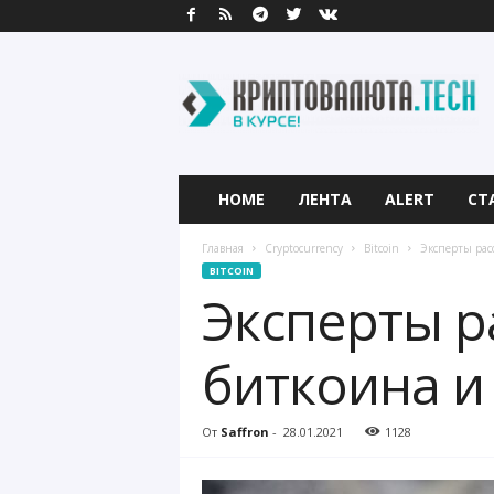
К
р
и
п
т
о
в
HOME
ЛЕНТА
ALERT
СТ
а
л
Главная
Cryptocurrency
Bitcoin
Эксперты рас
ю
BITCOIN
т
Эксперты р
а
.
T
биткоина и
e
c
h
От
Saffron
-
28.01.2021
1128