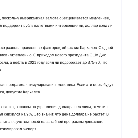
ы, поскольку американская валюта обесценивается медленнее,
ЦБ поддержит рубль валютными интервенциями, доллар вряд ли
ько разнонаправленных факторов, объяснил Кархалев. С одной
ылок к укреплению. С приходом нового президента США Джо
ли, а нефть в 2021 году вряд ли подорожает до $75-80, что
.
ная программа стимулирования экономики. Если эти меры будут
ся, допустил Кархалев.
х валют, а шансы на укрепления доллара невелики, отметил
я снизился на 9%. Это значит, что цена доллара не растет. В
нится, с учетом новой масштабной программы денежного
езюмировал эксперт.