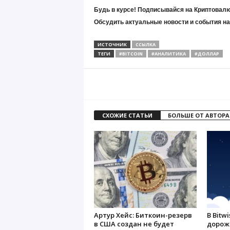
Будь в курсе! Подписывайся на Криптовалю
Обсудить актуальные новости и события н
ИСТОЧНИК
ССЫЛКА
ТЕГИ
#BITCOIN
#АНАЛИТИКА
#ДОЛЛАР
СХОЖИЕ СТАТЬИ
БОЛЬШЕ ОТ АВТОРА
Артур Хейс: Биткоин-резерв
В Bitw
в США создан не будет
дороже