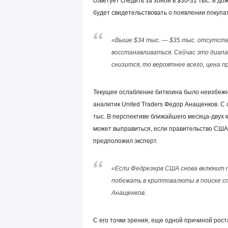
советует следить за зоной в $30-31 тыс. и до
будет свидетельствовать о появлении покупа
«Выше $34 тыс. — $35 тыс. отсутств
восстанавливаться. Сейчас это диапаз
снизится, то вероятнее всего, цена п
Текущее ослабление биткоина было неизбежно
аналитик United Traders Федор Анащенков. С 
тыс. В перспективе ближайшего месяца-двух 
может выправиться, если правительство США
предположил эксперт.
«Если Федрезерв США снова включит 
побежать в криптовалюты в поиске с
Анащенков.
С его точки зрения, еще одной причиной рос