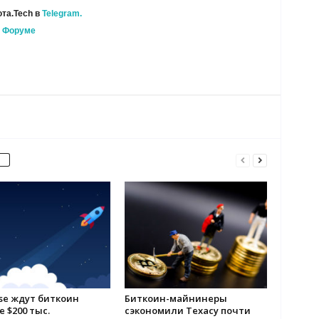
та.Tech в
Telegram.
а
Форуме
ise ждут биткоин
Биткоин-майнинеры
 $200 тыс.
сэкономили Техасу почти