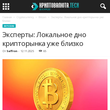
Главная
Cryptocurrency
Bitcoin
Эксперты: Локальное дно крипторынка уже
близко
BITCOIN
Эксперты: Локальное дно
крипторынка уже близко
От
Saffron
-
12.11.2025
65