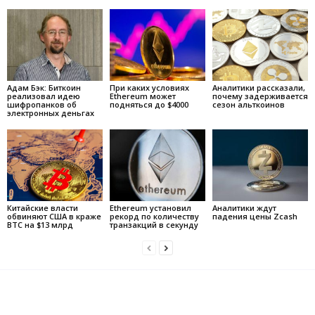
Адам Бэк: Биткоин
При каких условиях
Аналитики рассказали,
реализовал идею
Ethereum может
почему задерживается
шифропанков об
подняться до $4000
сезон альткоинов
электронных деньгах
Китайские власти
Ethereum установил
Аналитики ждут
обвиняют США в краже
рекорд по количеству
падения цены Zcash
BTC на $13 млрд
транзакций в секунду