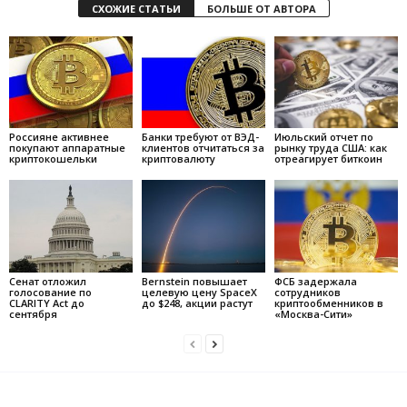
СХОЖИЕ СТАТЬИ
БОЛЬШЕ ОТ АВТОРА
Россияне активнее
Банки требуют от ВЭД-
Июльский отчет по
покупают аппаратные
клиентов отчитаться за
рынку труда США: как
криптокошельки
криптовалюту
отреагирует биткоин
Сенат отложил
Bernstein повышает
ФСБ задержала
голосование по
целевую цену SpaceX
сотрудников
CLARITY Act до
до $248, акции растут
криптообменников в
сентября
«Москва-Сити»