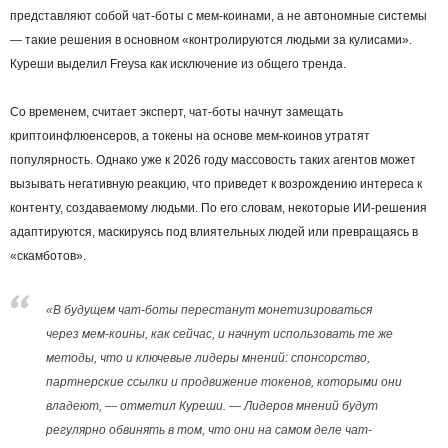
представляют собой чат-боты с мем-коинами, а не автономные системы
— такие решения в основном «контролируются людьми за кулисами».
Куреши выделил Freysa как исключение из общего тренда.
Со временем, считает эксперт, чат-боты начнут замещать
криптоинфлюенсеров, а токены на основе мем-коинов утратят
популярность. Однако уже к 2026 году массовость таких агентов может
вызывать негативную реакцию, что приведет к возрождению интереса к
контенту, создаваемому людьми. По его словам, некоторые ИИ-решения
адаптируются, маскируясь под влиятельных людей или превращаясь в
«скамботов».
«В будущем чат-боты перестанут монетизироваться
через мем-коины, как сейчас, и начнут использовать те же
методы, что и ключевые лидеры мнений: спонсорство,
партнерские ссылки и продвижение токенов, которыми они
владеют, — отметил Куреши. — Лидеров мнений будут
регулярно обвинять в том, что они на самом деле чат-