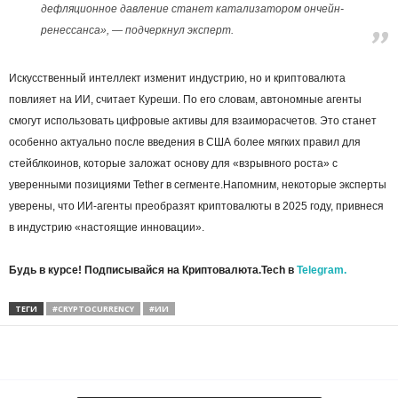
дефляционное давление станет катализатором ончейн-
ренессанса», — подчеркнул эксперт.
Искусственный интеллект изменит индустрию, но и криптовалюта
повлияет на ИИ, считает Куреши. По его словам, автономные агенты
смогут использовать цифровые активы для взаиморасчетов. Это станет
особенно актуально после введения в США более мягких правил для
стейблкоинов, которые заложат основу для «взрывного роста» с
уверенными позициями Tether в сегменте.Напомним, некоторые эксперты
уверены, что ИИ-агенты преобразят криптовалюты в 2025 году, привнеся
в индустрию «настоящие инновации».
Будь в курсе! Подписывайся на Криптовалюта.Tech в
Telegram.
ТЕГИ
#CRYPTOCURRENCY
#ИИ