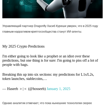
Управляющий партнер Dragonfly Хасиб Куреши уверен, что в 2025 году
главным нарративом криптосообщества станут ИИ-агенты.
My 2025 Crypto Predictions
I'm either going to look like a prophet or an idiot over these
predictions, but one thing is for sure: I'm going to piss off a lot of
people with bags.
Breaking this up into six sections: my predictions for L1s/L2s,
token launches, stablecoins,…
— Haseeb ＞|＜ (@hosseeb)
January 1, 2025
Однако аналитик отмечает, что пока нынешние технологии скорее