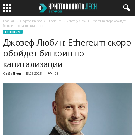
Главная
Cryptocurrency
Ethereum
Джозеф Любин: Ethereum скоро обойдет
биткоин по капитализации
ETHEREUM
Джозеф Любин: Ethereum скоро
обойдет биткоин по
капитализации
От
Saffron
-
13.08.2025
103