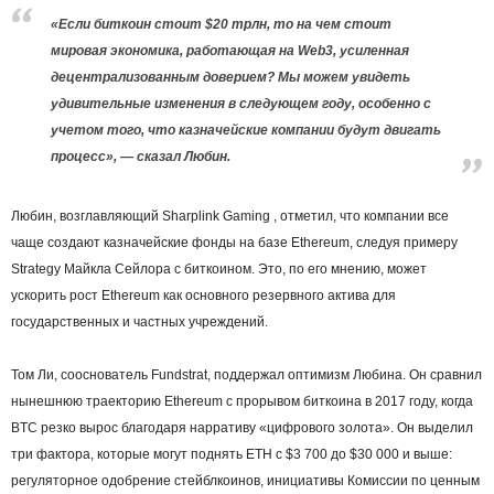
«Если биткоин стоит $20 трлн, то на чем стоит
мировая экономика, работающая на Web3, усиленная
децентрализованным доверием? Мы можем увидеть
удивительные изменения в следующем году, особенно с
учетом того, что казначейские компании будут двигать
процесс», — сказал Любин.
Любин, возглавляющий Sharplink Gaming , отметил, что компании все
чаще создают казначейские фонды на базе Ethereum, следуя примеру
Strategy Майкла Сейлора с биткоином. Это, по его мнению, может
ускорить рост Ethereum как основного резервного актива для
государственных и частных учреждений.
Том Ли, сооснователь Fundstrat, поддержал оптимизм Любина. Он сравнил
нынешнюю траекторию Ethereum с прорывом биткоина в 2017 году, когда
BTC резко вырос благодаря нарративу «цифрового золота». Он выделил
три фактора, которые могут поднять ETH с $3 700 до $30 000 и выше:
регуляторное одобрение стейблкоинов, инициативы Комиссии по ценным