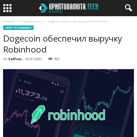
Главная
Cryptocurrency
Dogecoin обеспечил выручку Robinhood
CRYPTOCURRENCY
Dogecoin обеспечил выручку
Robinhood
От
Saffron
-
02.07.2021
703