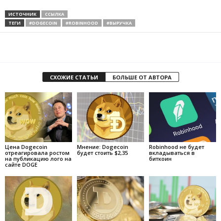
ИСТОЧНИК
ССЫЛКА
ТЕГИ
#DOGECOIN
#ROBINHOOD
#ВЫРУЧКА
СХОЖИЕ СТАТЬИ
БОЛЬШЕ ОТ АВТОРА
Цена Dogecoin
Мнение: Dogecoin
Robinhood не будет
отреагировала ростом
будет стоить $2,35
вкладываться в
на публикацию лого на
биткоин
сайте DOGE