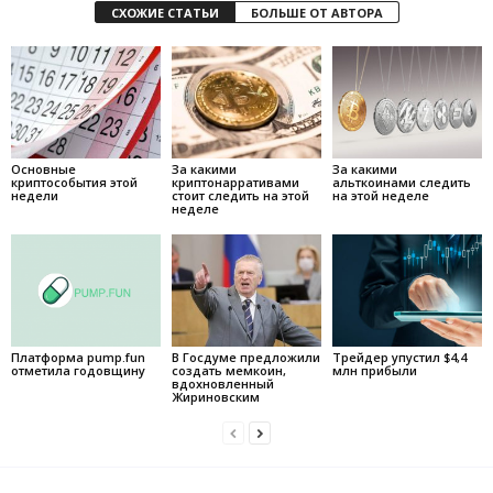
СХОЖИЕ СТАТЬИ
БОЛЬШЕ ОТ АВТОРА
Основные
За какими
За какими
криптособытия этой
криптонарративами
альткоинами следить
недели
стоит следить на этой
на этой неделе
неделе
Платформа pump.fun
В Госдуме предложили
Трейдер упустил $4,4
отметила годовщину
создать мемкоин,
млн прибыли
вдохновленный
Жириновским