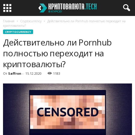
Главная
Cryptocurrency
Действительно ли Pornhub полностью переходит на
криптовалюты?
CRYPTOCURRENCY
Действительно ли Pornhub
полностью переходит на
криптовалюты?
От
Saffron
-
15.12.2020
1183