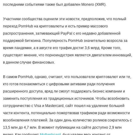
последними событиями также был добавлен Monero (XMR).
Участники сообщества оценили эти новости, предположив, что полный
переход PornHub на криптовалюты и есть пример массового
распространения, затмевающий PayPal с его недавно добавленной
поддержкой биткоина. Популярность PornHub значительно возросла за
время пандемии, а в августе его трафик достиг 3,6 млрд. Кроме того,
существует мнение, что порноиндустрия является двигателем инноваций,
в данном случае финансовых.
В самом PornHub, однако, считают, что пользователи криптовалют или те,
кто готов познакомиться с цифровыми активами ради получения
расширенного доступа, вряд ли смогут поддержать бизнес компании и
заменить поступления из традиционных источников. Чтобы возобновить
сотрудничество с Visa и Mastercard, сайт пошел на удаление большей
части контента, потенциально пожертвовав трафиком ради возможности
возобновления платежей. За один день количество роликов сократилось с
13,5 млн до 4,7 млн. В момент публикации на сайте доступно 2,9 млн
видео. Как сообщает
Motherboard
, был удален весь контент от