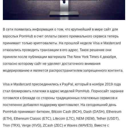
В сети появилась информация о том, что крупнейший в мире сайт для
взрослых PornHub в счет оплаты своего премиального сервиса теперь
принимает только криптовалюты. На прошлой неделе Visa и Mastercard
отказались проводить транзакции в его адрес. Такое решение они
приняли после публикации материала The New York Times 4 декабря,
согласно которому сайт не уделяет достаточного внимания
модерированию и является распространителем запрещенного контента.
Visa и Mastercard присоединились к PayPal, который в ноябре 2019 года
стал блокировать платежи в адрес моделей PornHub. Порносайт заранее
готовился к блокаде со стороны традиционных платежных сервисов и
постепенно добавлял поддержку криптовалют. На сегодняшний день
PornHub принимает биткоин, Bitcoin Cash (BCH), Dash (DASH), Ethereum
(ETH), Ethereum Classic (ETC), Litecoin (LTC), NEM (XEM), Tether (USDT),
Tron (TRX), Verge (XVG), ZCash (ZEC) и Waves (WAVES). Вместе с