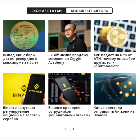
СХОЖИЕ СТАТЬИ
БОЛЬШЕ ОТ АВТОРА
Вывод XRP с бирж
CZ объяснил продажу
XRP падает на 67% от
достиг рекордного
мемкоинов Giggle
ATH: почему он слабее
максимума за 5 лет
Academy
других топ-
криптовалют?
Binance запускает
Binance проверяет
Киты перестали
регулируемые
сотрудников
отправлять биткоин на
опционы на золото и
фишинговыми атаками
Binance
серебро