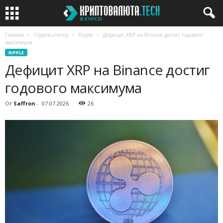
Главная
Cryptocurrency
Ripple
Дефицит XRP на Binance достиг годового
максимума
RIPPLE
Дефицит XRP на Binance достиг
годового максимума
От
Saffron
-
07.07.2026
26