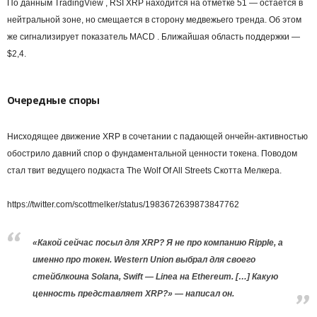
По данным TradingView , RSI XRP находится на отметке 51 — остается в
нейтральной зоне, но смещается в сторону медвежьего тренда. Об этом
же сигнализирует показатель MACD . Ближайшая область поддержки —
$2,4.
Очередные споры
Нисходящее движение XRP в сочетании с падающей ончейн-активностью
обострило давний спор о фундаментальной ценности токена. Поводом
стал твит ведущего подкаста The Wolf Of All Streets Скотта Мелкера.
https://twitter.com/scottmelker/status/1983672639873847762
«Какой сейчас посыл для XRP? Я не про компанию Ripple, а
именно про токен. Western Union выбрал для своего
стейблкоина Solana, Swift — Linea на Ethereum. […] Какую
ценность представляет XRP?» — написал он.