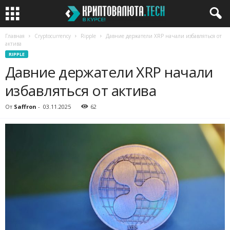
Главная
Cryptocurrency
Ripple
Давние держатели XRP начали избавляться от
актива
RIPPLE
Давние держатели XRP начали
избавляться от актива
От
Saffron
-
03.11.2025
62