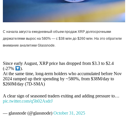
C начала августа ежедневный объем продаж XRP долгосрочными
держателями вырос на 580% — с $38 млн до $260 млн. На это обратили
внимание аналитики Glassnode.
Since early August, XRP price has dropped from $3.3 to $2.4
(-27%
).
At the same time, long-term holders who accumulated before Nov
2024 ramped up their spending by ~580%, from $38M/day to
$260M/day (7D-SMA)
A clear sign of seasoned traders exiting and adding pressure to…
pic.twitter.com/q5h02AsdrJ
— glassnode (@glassnode)
October 31, 2025