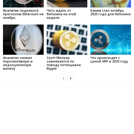
Аналитик поделился
Чего ждать от
Каким стал октябрь
прогнозом Ethereum на
биткоина на этой
2025 года для биткоина
ноябрь
неделе
Аналитик назвал
Скотт Мелкер
Что происходит с
перспективную и
сомневается по
ценой XRP в 2025 году
недооцененную
поводу потенциала
монету
Ripple