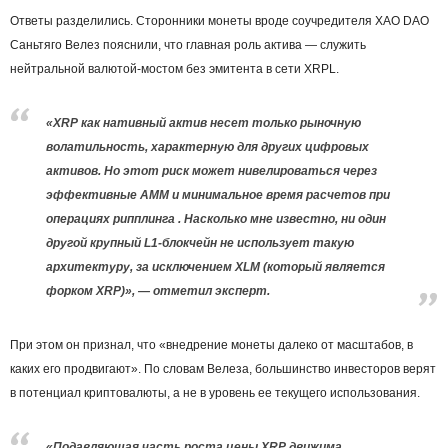
Ответы разделились. Сторонники монеты вроде соучредителя XAO DAO
Саньтяго Велез пояснили, что главная роль актива — служить
нейтральной валютой-мостом без эмитента в сети XRPL.
«XRP как нативный актив несет только рыночную
волатильность, характерную для других цифровых
активов. Но этот риск может нивелироваться через
эффективные AMM и минимальное время расчетов при
операциях рипплинга . Насколько мне известно, ни один
другой крупный L1-блокчейн не использует такую
архитектуру, за исключением XLM (который является
форком XRP)», — отметил эксперт.
При этом он признал, что «внедрение монеты далеко от масштабов, в
каких его продвигают». По словам Велеза, большинство инвесторов верят
в потенциал криптовалюты, а не в уровень ее текущего использования.
«Подавляющая часть роста цены XRP движима