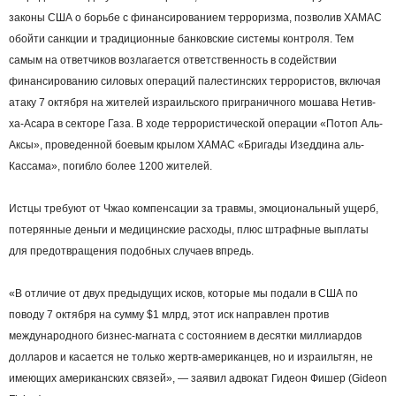
законы США о борьбе с финансированием терроризма, позволив ХАМАС
обойти санкции и традиционные банковские системы контроля. Тем
самым на ответчиков возлагается ответственность в содействии
финансированию силовых операций палестинских террористов, включая
атаку 7 октября на жителей израильского приграничного мошава Нетив-
ха-Асара в секторе Газа. В ходе террористической операции «Потоп Аль-
Аксы», проведенной боевым крылом ХАМАС «Бригады Изеддина аль-
Кассама», погибло более 1200 жителей.
Истцы требуют от Чжао компенсации за травмы, эмоциональный ущерб,
потерянные деньги и медицинские расходы, плюс штрафные выплаты
для предотвращения подобных случаев впредь.
«В отличие от двух предыдущих исков, которые мы подали в США по
поводу 7 октября на сумму $1 млрд, этот иск направлен против
международного бизнес-магната с состоянием в десятки миллиардов
долларов и касается не только жертв-американцев, но и израильтян, не
имеющих американских связей», — заявил адвокат Гидеон Фишер (Gideon