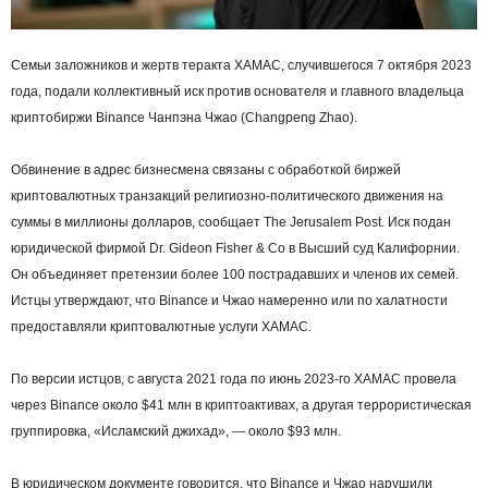
Семьи заложников и жертв теракта ХАМАС, случившегося 7 октября 2023
года, подали коллективный иск против основателя и главного владельца
криптобиржи Binance Чанпэна Чжао (Changpeng Zhao).
Обвинение в адрес бизнесмена связаны с обработкой биржей
криптовалютных транзакций религиозно-политического движения на
суммы в миллионы долларов, сообщает The Jerusalem Post. Иск подан
юридической фирмой Dr. Gideon Fisher & Co в Высший суд Калифорнии.
Он объединяет претензии более 100 пострадавших и членов их семей.
Истцы утверждают, что Binance и Чжао намеренно или по халатности
предоставляли криптовалютные услуги ХАМАС.
По версии истцов, с августа 2021 года по июнь 2023-го ХАМАС провела
через Binance около $41 млн в криптоактивах, а другая террористическая
группировка, «Исламский джихад», — около $93 млн.
В юридическом документе говорится, что Binance и Чжао нарушили