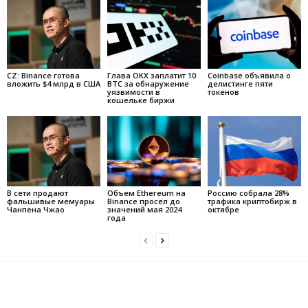
CZ: Binance готова
Глава OKX заплатит 10
Coinbase объявила о
вложить $4 млрд в США
BTC за обнаружение
делистинге пяти
уязвимости в
токенов
кошельке биржи
В сети продают
Объем Ethereum на
Россию собрала 28%
фальшивые мемуары
Binance просел до
трафика криптобирж в
Чанпена Чжао
значений мая 2024
октябре
года