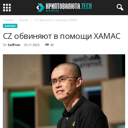
Главная
Биржи
CZ обвиняют в помощи ХАМАС
БИРЖИ
CZ обвиняют в помощи ХАМАС
От
Saffron
-
25.11.2025
43