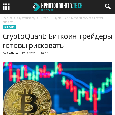
Главная
Cryptocurrency
Bitcoin
CryptoQuant: Биткоин-трейдеры готовы
рисковать
BITCOIN
CryptoQuant: Биткоин-трейдеры
готовы рисковать
От
Saffron
-
17.12.2025
34