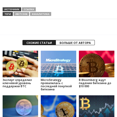
ИСТОЧНИК
ССЫЛКА
ТЕГИ
#BITCOIN
#АНАЛИТИКА
СХОЖИЕ СТАТЬИ
БОЛЬШЕ ОТ АВТОРА
Эксперт определил
MicroStrategy
В Bloomberg ждут
ключевой уровень
провалилась с
падения биткоина до
поддержки BTC
последней покупкой
$10 000
биткоина