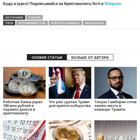
Будь в курсе! Подписывайся на Криптовалюта.Tech в
Telegram.
ИСТОЧНИК
ССЫЛКА
ТЕГИ
#COINMARKETCAP
#CRYPTOCURRENCY
#RICHQUACK
СХОЖИЕ СТАТЬИ
БОЛЬШЕ ОТ АВТОРА
Работник банка украл
Что уже сделал Трамп
Тигран Гамбарян готов
180 млн рублей и
для криптосообщества
занять место в
перевел деньги в
команде Трампа
криптовалюту