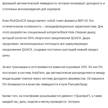
функцией автоматической ликвидности, которая генерирует доходность и
статичные вознаграждения для ходлеров.
Коин RichQUACK представляет собой токен формата BEP-20. Его
отличительная особенность – гипердефляционные характеристики. Для
этого разработан специальный алгоритм Black Hole (Черная дыра),
который поглотил 50% оборотного предложения QUACK. Дыра
продолжает экспоненциально поглощать все циркулирующее
предложение QUACK, создавая постоянно растущий нижний предел
цены.
За все транзакции в сети взимается комиссия в размере 10%. Из них 5%
поступают в систему AutoFarm, где автоматически распределяются между
владельцами токенов через систему доходного фермерства. Оставшиеся
5% блокируются в качестве ликвидности в пуле PancakeSwap.
Кроме того, на платформе разыгрывается джекпот (“Quackpot”), а также
каждый час, день, неделю и месяц проводятся лотереи.