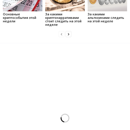
Основные
За какими
За какими
криптособытия этой
криптонарративами
альткоинами следить
недели
стоит следить на этой
на этой неделе
неделе