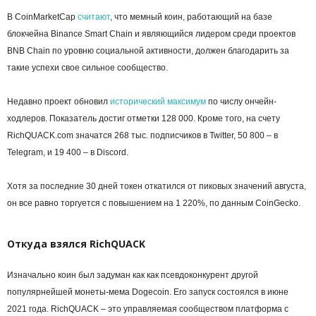
В CoinMarketCap
считают
, что мемный коин, работающий на базе
блокчейна Binance Smart Chain и являющийся лидером среди проектов
BNB Chain по уровню социальной активности, должен благодарить за
такие успехи свое сильное сообщество.
Недавно проект обновил
исторический максимум
по числу ончейн-
ходлеров. Показатель достиг отметки 128 000. Кроме того, на счету
RichQUACK.com значатся 268 тыс. подписчиков в Twitter, 50 800 – в
Telegram, и 19 400 – в Discord.
Хотя за последние 30 дней токен откатился от пиковых значений августа,
он все равно торгуется с повышением на 1 220%, по данным CoinGecko.
Откуда взялся RichQUACK
Изначально коин был задуман как как псевдоконкурент другой
популярнейшей монеты-мема Dogecoin. Его запуск состоялся в июне
2021 года. RichQUACK – это управляемая сообществом платформа с