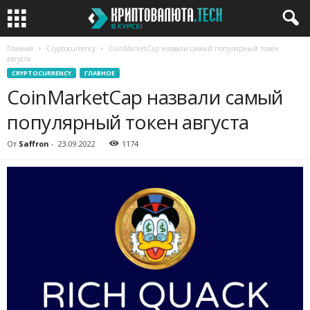
Главная
Cryptocurrency
CoinMarketCap назвали самый популярный токен
августа
CRYPTOCURRENCY
ГЛАВНОЕ
CoinMarketCap назвали самый
популярный токен августа
От
Saffron
-
23.09.2022
1174