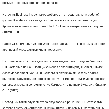
режиме непрерывного диалога, неизвестно.
Источник Business Insider также добавил, что представители рабочей
группы BlackRock пока не дали Coinbase конкретных рекомендаций.
Кроме того, по его словам, сама BlackRock не заинтересована в запуске
биткоин-ETF.
Ранее CEO компании Ларри Финк также заявлял, что клиентам BlackRock
этот новый класс активов «не интересен».
В случае, если Coinbase действительно задумалась о запуске биткоин-
ETF, компания из Сан-Франциско может пополнить ряды Gemini, Bitwise
Asset Management, VanEck и нескольких других фирм, которые также
пытаются запустить аналогичные продукты. Все их предыдущие попытки,
однако, встречали сопротивление Комиссии по ценным бумагам и биржам
США (SEC).
Последним таким случаем стало августовское решение SEC отказать в
запуске девяти ориентированных на биткоин биржевых инвестиционных