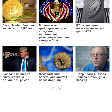
DecenTrader: Биткоин
Большинство
SEC заполонили
вырастет до $180 тыс
трейдеров верят в
заявками на запуск
создание
крипто-ETF
национального
резервного биткоин-
фонда в США
Coinbase проведет
Цена биткоина
Питер Брандт назвал
листинг токена
восстанавливается
цели по биткоину на
Дональда Трампа
после падения
2025 год