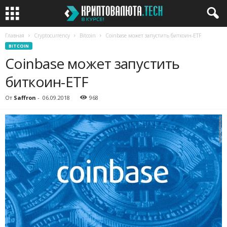
Главная
Cryptocurrency
Bitcoin
Coinbase может запустить биткоин-ETF
BITCOIN
Coinbase может запустить
биткоин-ETF
От
Saffron
-
06.09.2018
968