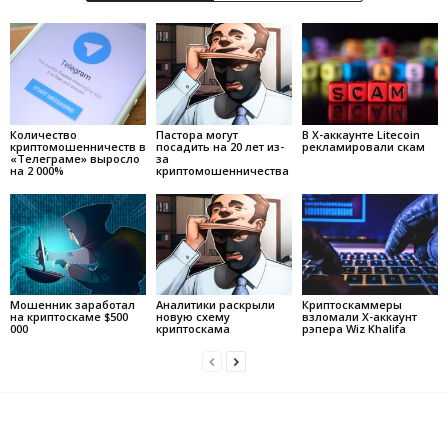
Количество
Пастора могут
В X-аккаунте Litecoin
криптомошенничеств в
посадить на 20 лет из-
рекламировали скам
«Телеграме» выросло
за
на 2 000%
криптомошенничества
Мошенник заработал
Аналитики раскрыли
Криптоскаммеры
на криптоскаме $500
новую схему
взломали X-аккаунт
000
криптоскама
рэпера Wiz Khalifa