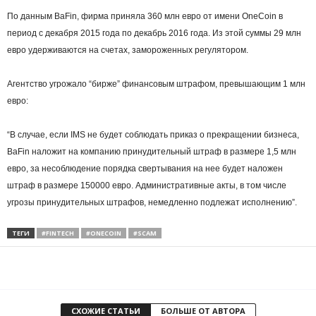
По данным BaFin, фирма приняла 360 млн евро от имени OneCoin в
период с декабря 2015 года по декабрь 2016 года. Из этой суммы 29 млн
евро удерживаются на счетах, замороженных регулятором.
Агентство угрожало “бирже” финансовым штрафом, превышающим 1 млн
евро:
“В случае, если IMS не будет соблюдать приказ о прекращении бизнеса,
BaFin наложит на компанию принудительный штраф в размере 1,5 млн
евро, за несоблюдение порядка свертывания на нее будет наложен
штраф в размере 150000 евро. Административные акты, в том числе
угрозы принудительных штрафов, немедленно подлежат исполнению”.
ТЕГИ
#FINTECH
#ONECOIN
#SCAM
СХОЖИЕ СТАТЬИ
БОЛЬШЕ ОТ АВТОРА