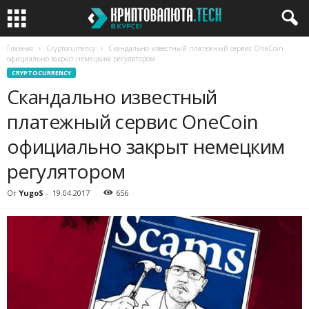
Главная
Cryptocurrency
Cкандально известный платежный сервис OneCoin
официально закрыт немецким регулятором
CRYPTOCURRENCY
Cкандально известный
платежный сервис OneCoin
официально закрыт немецким
регулятором
От
YugoS
-
19.04.2017
656