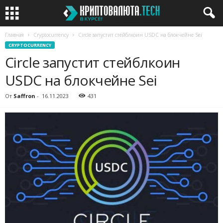
Главная
Cryptocurrency
Circle запустит стейблкоин USDC на блокчейне Sei
CRYPTOCURRENCY
Circle запустит стейблкоин
USDC на блокчейне Sei
От
Saffron
-
16.11.2023
431