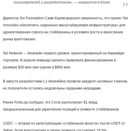
пользователей и разработчиков», — говорится в блоге.
Директор Sei Foundation Сами Карим выразил уверенность, что проект Sei
способен обеспечить «идеально масштабируемую инфраструктуру» для
удовлетворения спроса на стейблкоины в условиях роста и взросления
рынка криптовалют.
Sei Network — блокчейн первого уровня, ориентированный на биржевую
торговлю. В апреле команда проекта привлекла финансирование в
размере $30 млн при оценке в $800 млн.
В августе разработчики L1-блокчейна провели аирдроп нативных токенов,
но получатели остались недовольны скудными наградами.
Ранее ForkLog сообщал, что Circle располагает $1 млрд,
предназначенным для укрепления позиций в сегменте стейблкоинов.
USDC — вторая по капитализации «стабильная монета» после USDT от
Tether. Доля криптоактива в своем сегменте составляет 18,9%.