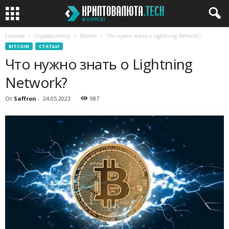
Главная
Cryptocurrency
Bitcoin
Что нужно знать о Lightning Network?
BITCOIN
СТАТЬИ
Что нужно знать о Lightning
Network?
От
Saffron
-
24.05.2023
987