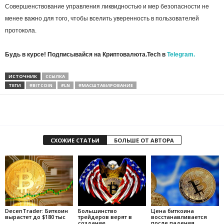
Совершенствование управления ликвидностью и мер безопасности не
менее важно для того, чтобы вселить уверенность в пользователей
протокола.
Будь в курсе! Подписывайся на Криптовалюта.Tech в
Telegram.
ИСТОЧНИК
ССЫЛКА
ТЕГИ
#BITCOIN
#LN
#МАСШТАБИРОВАНИЕ
СХОЖИЕ СТАТЬИ
БОЛЬШЕ ОТ АВТОРА
DecenTrader: Биткоин
Большинство
Цена биткоина
вырастет до $180 тыс
трейдеров верят в
восстанавливается
создание
после падения