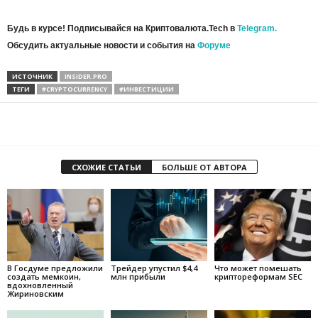
Будь в курсе! Подписывайся на Криптовалюта.Tech в
Telegram.
Обсудить актуальные новости и события на
Форуме
ИСТОЧНИК
INSIDER.PRO
ТЕГИ
#CRYPTOCURRENCY
#ИНВЕСТИЦИИ
СХОЖИЕ СТАТЬИ
БОЛЬШЕ ОТ АВТОРА
В Госдуме предложили
Трейдер упустил $4,4
Что может помешать
создать мемкоин,
млн прибыли
криптореформам SEC
вдохновленный
Жириновским