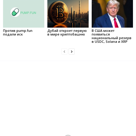
Против pump.fun
Дубай откроет первую
В США может
подали иск
в мире криптобашню
появиться
национальный резерв
в USDC, Solana и XRP