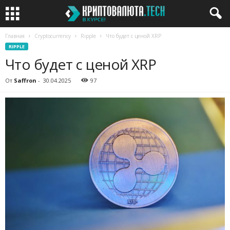
Главная
Cryptocurrency
Ripple
Что будет с ценой XRP
RIPPLE
Что будет с ценой XRP
От
Saffron
-
30.04.2025
97