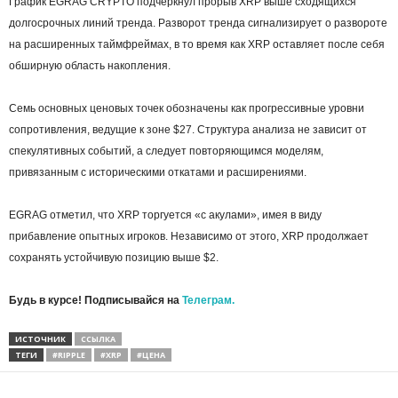
График EGRAG CRYPTO подчеркнул прорыв XRP выше сходящихся
долгосрочных линий тренда. Разворот тренда сигнализирует о развороте
на расширенных таймфреймах, в то время как XRP оставляет после себя
обширную область накопления.
Семь основных ценовых точек обозначены как прогрессивные уровни
сопротивления, ведущие к зоне $27. Структура анализа не зависит от
спекулятивных событий, а следует повторяющимся моделям,
привязанным с историческими откатами и расширениями.
EGRAG отметил, что XRP торгуется «с акулами», имея в виду
прибавление опытных игроков. Независимо от этого, XRP продолжает
сохранять устойчивую позицию выше $2.
Будь в курсе! Подписывайся на
Телеграм.
ИСТОЧНИК
ССЫЛКА
ТЕГИ
#RIPPLE
#XRP
#ЦЕНА