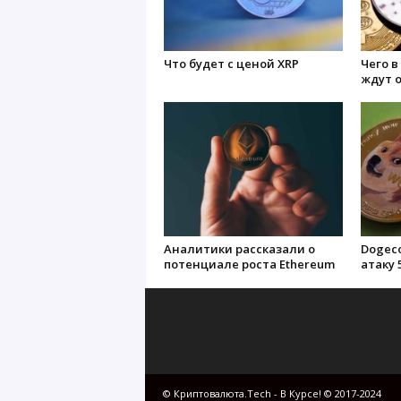
Что будет с ценой XRP
Чего 
ждут о
Аналитики рассказали о
Dogeco
потенциале роста Ethereum
атаку 
© Криптовалюта.Tech - В Курсе! © 2017-2024