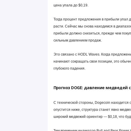
цена упала до $0,19.
Тогда процент предложения в прибыли упал до
расти. Сейчас мы снова находимся в диапазон
прибыли должно снизиться, прежде чем покуп
сильным давлением продаж.
Это связано с HODL Waves. Когда предложени
начинают сокращать свои позиции, это обычн
глубокого падения.
Прогноз DOGE: давление медведей 
С технической стороны, Dogecoin находится о
опустится ниже, структура станет явно медв
широкий медвежий ориентир — $0,18, что буд
Тем временем индикатор Bull and Bear Power 