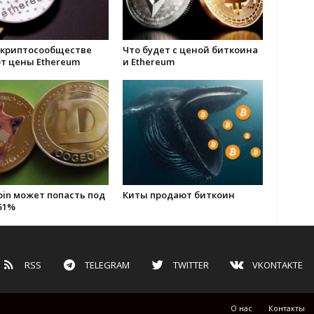
в криптосообществе
Что будет с ценой биткоина
т цены Ethereum
и Ethereum
in может попасть под
Киты продают биткоин
51%
RSS
TELEGRAM
TWITTER
VKONTAKTE
О нас
Контакты