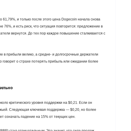
 61,79%, и только после этого цена Dogecoin начала снова
е 76%, и есть риск, что ситуация повторится: предложение в
атели вернутся. До тех пор каждое повышение сталкивается с
е в прибыли велико, а средне- и долгосрочные держатели
о говорит о страхе потерять прибыль или ожидании более
сильно
коло критического уровня поддержки на $0,21. Если он
ежьей. Следующая ключевая поддержка — $0,20, но более
ет означать падение на 15% от текущих цен.
(BBP) стал отрицательным. Это значит, что сила продаж