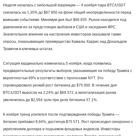
Неделя началась с небольшой коррекции — 4 ноября пара BTC/USDT
снизилась на 1,35% до $67 850 на фоне общей неопределенности перед
важными событиями. Минимум дня был $66 835. Рынок находился под
давлением из-за предстоящих выборов в США и заседания ФРС.
Значительное влияние на настроения инвесторов оказывали также
опросы, показывающие преимущество Камалы Харрис над Дональдом
Трампом в ключевых штатах.
Ситуация кардинально изменилась 5 ноября, когда появились
предварительные результаты выборов, указывающие на победу Трампа с
вероятностью 89% в соответствии с прогнозами NYT. Это
спровоцировало резкий рост биткоина до $75 000. В течение дня
BTC/USDT выросла на 2,24% до $69 372, а капитализация рынка
увеличилась до $2,564 трлн при доле биткоина 57,1%.
6 ноября тренд усилился после подтверждения победы Трампа —
биткоин прибавил 8,94%, достигнув $75 571. Рост происходил синхронно с
укреплением доллара и подъемом фондовых индексов. Инвесторы