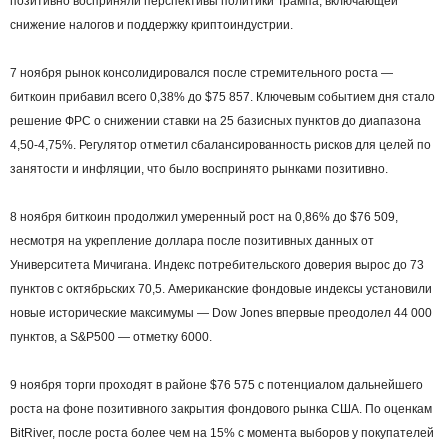
позитивно восприняли перспективы политики Трампа, включающей
снижение налогов и поддержку криптоиндустрии.
7 ноября рынок консолидировался после стремительного роста —
биткоин прибавил всего 0,38% до $75 857. Ключевым событием дня стало
решение ФРС о снижении ставки на 25 базисных пунктов до диапазона
4,50-4,75%. Регулятор отметил сбалансированность рисков для целей по
занятости и инфляции, что было воспринято рынками позитивно.
8 ноября биткоин продолжил умеренный рост на 0,86% до $76 509,
несмотря на укрепление доллара после позитивных данных от
Университета Мичигана. Индекс потребительского доверия вырос до 73
пунктов с октябрьских 70,5. Американские фондовые индексы установили
новые исторические максимумы — Dow Jones впервые преодолел 44 000
пунктов, а S&P500 — отметку 6000.
9 ноября торги проходят в районе $76 575 с потенциалом дальнейшего
роста на фоне позитивного закрытия фондового рынка США. По оценкам
BitRiver, после роста более чем на 15% с момента выборов у покупателей