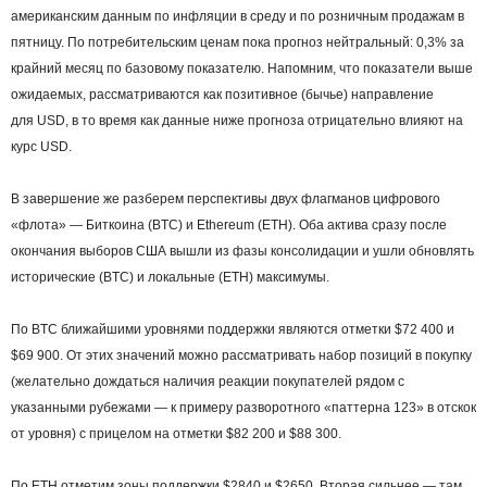
американским данным по инфляции в среду и по розничным продажам в
пятницу. По потребительским ценам пока прогноз нейтральный: 0,3% за
крайний месяц по базовому показателю. Напомним, что показатели выше
ожидаемых, рассматриваются как позитивное (бычье) направление
для USD, в то время как данные ниже прогноза отрицательно влияют на
курс USD.
В завершение же разберем перспективы двух флагманов цифрового
«флота» — Биткоина (BTC) и Ethereum (ETH). Оба актива сразу после
окончания выборов США вышли из фазы консолидации и ушли обновлять
исторические (BTC) и локальные (ETH) максимумы.
По BTC ближайшими уровнями поддержки являются отметки $72 400 и
$69 900. От этих значений можно рассматривать набор позиций в покупку
(желательно дождаться наличия реакции покупателей рядом с
указанными рубежами — к примеру разворотного «паттерна 123» в отскок
от уровня) с прицелом на отметки $82 200 и $88 300.
По ETH отметим зоны поддержки $2840 и $2650. Вторая сильнее — там