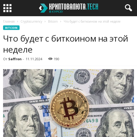
Главная
Cryptocurrency
Bitcoin
Что будет с биткоином на этой неделе
BITCOIN
Что будет с биткоином на этой
неделе
От
Saffron
-
11.11.2024
190