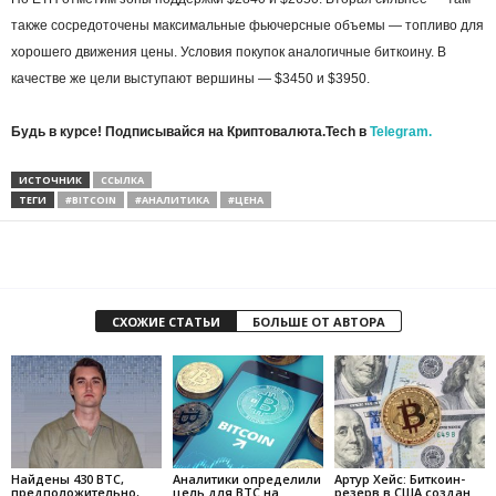
также сосредоточены максимальные фьючерсные объемы — топливо для
хорошего движения цены. Условия покупок аналогичные биткоину. В
качестве же цели выступают вершины — $3450 и $3950.
Будь в курсе! Подписывайся на Криптовалюта.Tech в
Telegram.
ИСТОЧНИК
ССЫЛКА
ТЕГИ
#BITCOIN
#АНАЛИТИКА
#ЦЕНА
СХОЖИЕ СТАТЬИ
БОЛЬШЕ ОТ АВТОРА
Найдены 430 BTC,
Аналитики определили
Артур Хейс: Биткоин-
предположительно,
цель для BTC на
резерв в США создан