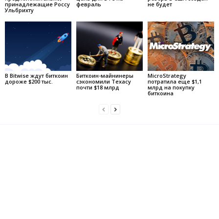
принадлежащие Россу
февраль
не будет
Ульбрихту
В Bitwise ждут биткоин
Биткоин-майнинеры
MicroStrategy
дороже $200 тыс.
сэкономили Техасу
потратила еще $1,1
почти $18 млрд
млрд на покупку
биткоина