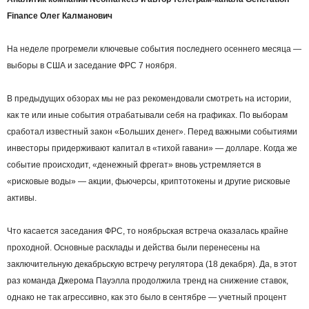
Finance Олег Калманович
На неделе прогремели ключевые события последнего осеннего месяца —
выборы в США и заседание ФРС 7 ноября.
В предыдущих обзорах мы не раз рекомендовали смотреть на истории,
как те или иные события отрабатывали себя на графиках. По выборам
сработал известный закон «Больших денег». Перед важными событиями
инвесторы придерживают капитал в «тихой гавани» — долларе. Когда же
событие происходит, «денежный фрегат» вновь устремляется в
«рисковые воды» — акции, фьючерсы, криптотокены и другие рисковые
активы.
Что касается заседания ФРС, то ноябрьская встреча оказалась крайне
проходной. Основные расклады и действа были перенесены на
заключительную декабрьскую встречу регулятора (18 декабря). Да, в этот
раз команда Джерома Пауэлла продолжила тренд на снижение ставок,
однако не так агрессивно, как это было в сентябре — учетный процент