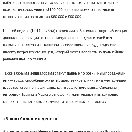
наблюдается некоторая усталость, однако технически путь открыт к
психологическому уровню $100 000 через промежуточные уровни
сопротивления на отметках $80 000 и $90 000.
На этой неделе (11-17 ноября) ключевыми событиями станут публикация
данных по инфляции в США и выступления представителей ФРС,
включая К. Уоллера и Н. Кашкари. Особое внимание будет уделено
индексу потребительских цен, который может повлиять на дальнейшие
решения ФРС по ставкам.
Также важными индикаторами станут данные по розничным продажам и
рынку труда, способные оказать существенное влияние на курс доллара
и, соответственно, на динамику криптовалютного рынка. Следим за
риторикой Трампа и Маска в отношении криптовалют и выдвижение
кандидатов на ключевые должности в различных ведомствах.
«Закон больших денег»
Аналитик компании Neomarkets и автор телеграм-канала Generation