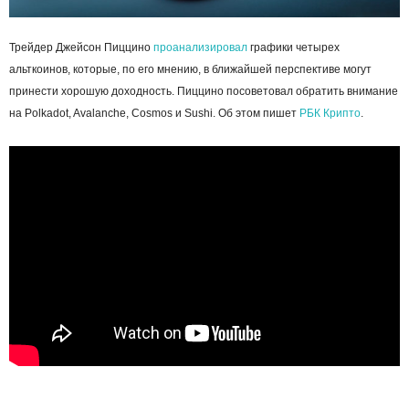
Трейдер Джейсон Пиццино
проанализировал
графики четырех
альткоинов, которые, по его мнению, в ближайшей перспективе могут
принести хорошую доходность. Пиццино посоветовал обратить внимание
на Polkadot, Avalanche, Cosmos и Sushi. Об этом пишет
РБК Крипто
.