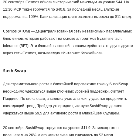
20 сентября Cosmos обновил исторический максимум на уровне $44. На
12:30 МСК токен торгуется по $40,8. За последний месяц альткоин
подорожал на 109%. Капитализация криптовалюты выросла до $11 млрд.
Cosmos (ATOM) — децентрализованная сеть независимых параллельных
блокчейнов, которые работают на основе алгоритмов Byzantine fault
tolerance (BFT). Эти блокчейны способны взаимодействовать друг с другом
через сеть Cosmos, называемую «Интернет блокчейнов».
SushiSwap
Для стремительного роста в ближайшей перспективе токену SushiSwap
необходимо удержаться выше ключевых уровней поддержки, считает
Пиццино. По его словам, в таком случае альткоину удастся продолжить
восходящий тренд. Трейдер утверждает, что курс SushiSwap должен
удержаться выше $9,5 для активного роста в ближайшем будущем.
20 сентября SushiSwap торгуется на уровне $11,9. За месяц токен
подешевел на 26%, а его капитализация снизилась до $2 млрд.