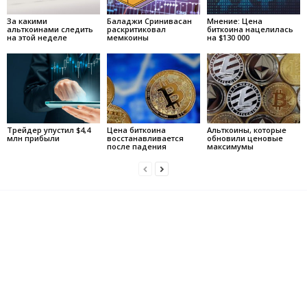
За какими
Баладжи Сринивасан
Мнение: Цена
альткоинами следить
раскритиковал
биткоина нацелилась
на этой неделе
мемкоины
на $130 000
Трейдер упустил $4,4
Цена биткоина
Альткоины, которые
млн прибыли
восстанавливается
обновили ценовые
после падения
максимумы