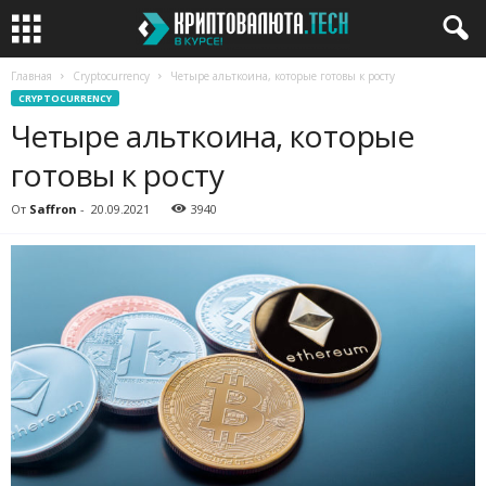
Главная
Cryptocurrency
Четыре альткоина, которые готовы к росту
CRYPTOCURRENCY
Четыре альткоина, которые
готовы к росту
От
Saffron
-
20.09.2021
3940