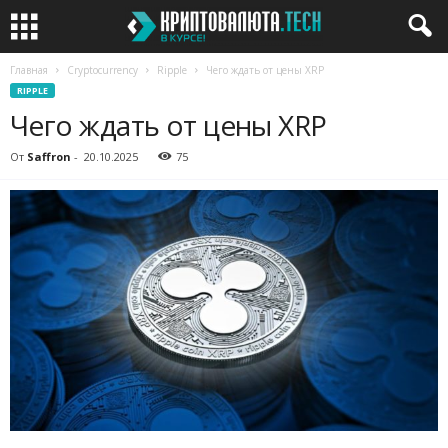
Главная
Cryptocurrency
Ripple
Чего ждать от цены XRP
RIPPLE
Чего ждать от цены XRP
От
Saffron
-
20.10.2025
75