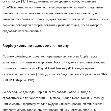
снизился до $3,49 млрд, минимального уровня с июня, по данным
CoinGlass. Аналитики отмечают, что сокращение позиций с кредитным
плечом говорит о снижении спекулятивной активности и переходе
инвесторов к более осторожной, «реальной» торговле. Исторически такие
периоды совпадали с формированием рыночного дна, после которого
следовало восстановление.
Ripple укрепляет доверие к токену
Помимо ончейн-факторов, корпоративная активность Ripple также
усиливает позитивные настроения. На этой неделе стало известно, что
компания готовит запуск Digital Asset Treasury (DAT) — дочерней
структуры с капиталом $1 млрд, которая будет управлять резервами XRP
и RLUSD (Ripple USD).
За последние два года Ripple инвестировала более $3 млрд в
стратегические приобретения — Metaco, Hidden Road, Rail и GTreasury.
Эти компании формируют ядро будущей интегрированной финансовой
инфраструктуры Ripple, ориентированной на институциональных