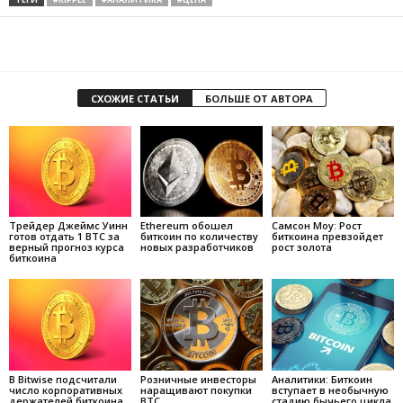
СХОЖИЕ СТАТЬИ
БОЛЬШЕ ОТ АВТОРА
Трейдер Джеймс Уинн
Ethereum обошел
Самсон Моу: Рост
готов отдать 1 BTC за
биткоин по количеству
биткоина превзойдет
верный прогноз курса
новых разработчиков
рост золота
биткоина
В Bitwise подсчитали
Розничные инвесторы
Аналитики: Биткоин
число корпоративных
наращивают покупки
вступает в необычную
держателей биткоина
BTC
стадию бычьего цикла