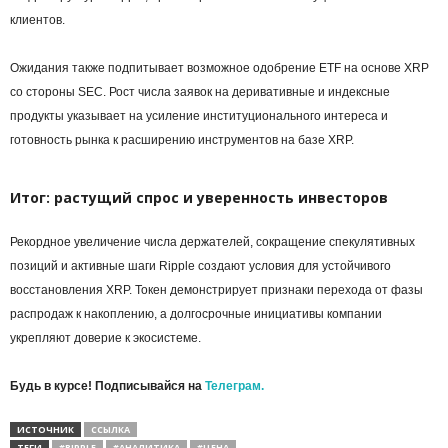
клиентов.
Ожидания также подпитывает возможное одобрение ETF на основе XRP
со стороны SEC. Рост числа заявок на деривативные и индексные
продукты указывает на усиление институционального интереса и
готовность рынка к расширению инструментов на базе XRP.
Итог: растущий спрос и уверенность инвесторов
Рекордное увеличение числа держателей, сокращение спекулятивных
позиций и активные шаги Ripple создают условия для устойчивого
восстановления XRP. Токен демонстрирует признаки перехода от фазы
распродаж к накоплению, а долгосрочные инициативы компании
укрепляют доверие к экосистеме.
Будь в курсе! Подписывайся на
Телеграм.
ИСТОЧНИК
ССЫЛКА
ТЕГИ
#RIPPLE
#АНАЛИТИКА
#ЦЕНА