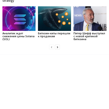
Strategy
Аналитик ждет
Биткоин-киты перешли
Питер Шифф выступил
снижения цены Solana
к продажам
с новой критикой
(SOL)
биткоина