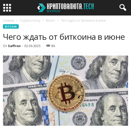
Главная
Cryptocurrency
Bitcoin
Чего ждать от биткоина в июне
BITCOIN
Чего ждать от биткоина в июне
От
Saffron
-
02.06.2025
86