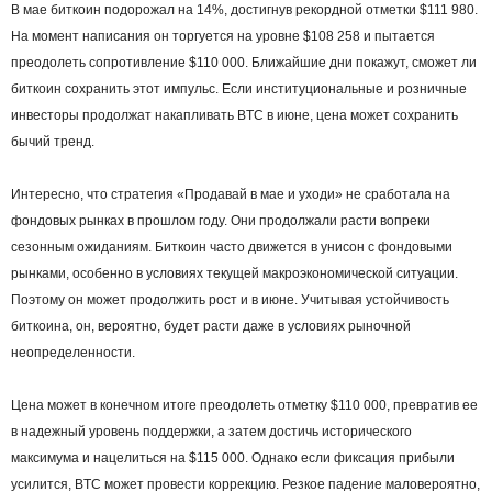
В мае биткоин подорожал на 14%, достигнув рекордной отметки $111 980.
На момент написания он торгуется на уровне $108 258 и пытается
преодолеть сопротивление $110 000. Ближайшие дни покажут, сможет ли
биткоин сохранить этот импульс. Если институциональные и розничные
инвесторы продолжат накапливать BTC в июне, цена может сохранить
бычий тренд.
Интересно, что стратегия «Продавай в мае и уходи» не сработала на
фондовых рынках в прошлом году. Они продолжали расти вопреки
сезонным ожиданиям. Биткоин часто движется в унисон с фондовыми
рынками, особенно в условиях текущей макроэкономической ситуации.
Поэтому он может продолжить рост и в июне. Учитывая устойчивость
биткоина, он, вероятно, будет расти даже в условиях рыночной
неопределенности.
Цена может в конечном итоге преодолеть отметку $110 000, превратив ее
в надежный уровень поддержки, а затем достичь исторического
максимума и нацелиться на $115 000. Однако если фиксация прибыли
усилится, BTC может провести коррекцию. Резкое падение маловероятно,