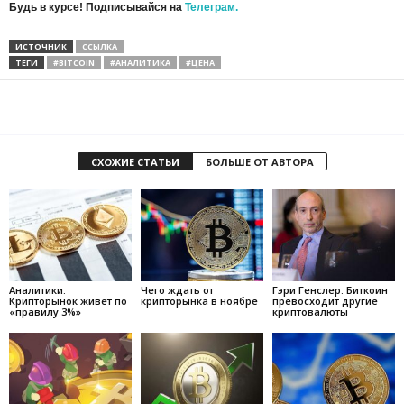
Будь в курсе! Подписывайся на
Телеграм.
ИСТОЧНИК
ССЫЛКА
ТЕГИ
#BITCOIN
#АНАЛИТИКА
#ЦЕНА
СХОЖИЕ СТАТЬИ
БОЛЬШЕ ОТ АВТОРА
Аналитики:
Чего ждать от
Гэри Генслер: Биткоин
Крипторынок живет по
крипторынка в ноябре
превосходит другие
«правилу 3%»
криптовалюты