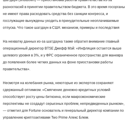
Шатдаун (shutdown) — приостановка работы правительства из-за
разногласий в принятии правительством бюджета. В это время госорганы
не имеют права расходовать средства без санкции конгресса, и
госслужащие вынуждены уходить в принудительные неоплачиваемые
отпуска. Что такое шатдаун в США: механизм, примеры и последствия
На нехватку данных из-за шатдауна также обратил внимание главный
операционный директор BTSE Джефф Мэй: «Инфляция остается выше
целевого уровня в 3%, и у ФРС ограниченное пространство для маневра
до появления более четких данных на фоне приостановки работы
правительства».
Несмотря на колебания рынка, некоторые из экспертов сохраняют
сдержанный оптимизм. «Смягчение денежно-кредитных условий
способствует росту цены биткоина, если макроэкономические
перспективы не создадут серьезных проблем, непредвиденных рынком»,
— отметил для Fortune основатель и генеральный директор компании по
управлению криптоактивами Two Prime Алекс Блюм.