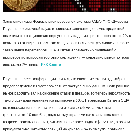
Заявление главы Федеральной резервной системы США (ФРС) Джеромa
Пауэлла о возможной паузе в процессе смягчения денежно-кредитной
политики спровоцировало первую волну падения крипторынка около 2% в
ночь на 30 октября. Утром того же дня волатильность усилилась на фоне
завершения переговоров США и Китая и совместных заявлений о
прогрессе по вопросам торговых соглашений — совокупно рынок потерял
еще около 2%, пишет
РБК Крипто.
Пауэлл на пресс-конференции заявил, что снижение ставки в декабре не
предопределено и будет зависеть от поступающих данных. Если раньше
рынок рассчитывал на снижение ставки в декабре, то теперь вероятность
такого сценария оценивается примерно в 60%. Переговоры Китая и США
по вопросам торговли стали одной из самых обсуждаемых тем на
крипторынке. 10 октября, когда между странами началась эскалация в
вопросе торговых пошлин, биткоин на Binance падал к $102 тыс., а объем
принудительно закрытых позиций на криптобиржах за сутки превысил