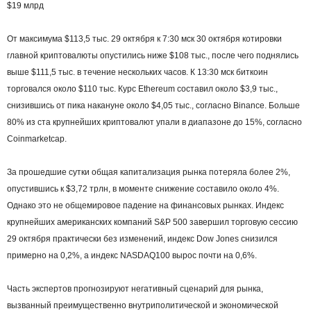
$19 млрд
От максимума $113,5 тыс. 29 октября к 7:30 мск 30 октября котировки
главной криптовалюты опустились ниже $108 тыс., после чего поднялись
выше $111,5 тыс. в течение нескольких часов. К 13:30 мск биткоин
торговался около $110 тыс. Курс Ethereum составил около $3,9 тыс.,
снизившись от пика накануне около $4,05 тыс., согласно Binance. Больше
80% из ста крупнейших криптовалют упали в диапазоне до 15%, согласно
Coinmarketcap.
За прошедшие сутки общая капитализация рынка потеряла более 2%,
опустившись к $3,72 трлн, в моменте снижение составило около 4%.
Однако это не общемировое падение на финансовых рынках. Индекс
крупнейших американских компаний S&P 500 завершил торговую сессию
29 октября практически без изменений, индекс Dow Jones снизился
примерно на 0,2%, а индекс NASDAQ100 вырос почти на 0,6%.
Часть экспертов прогнозируют негативный сценарий для рынка,
вызванный преимущественно внутриполитической и экономической