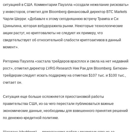
ситуацией в США. Комментарии Пауэлла «создали нежелание рисковать»
у инвесторов, отметил для Bloomberg финансовый директор BTC Markets
Чарли Шерри: «Добавьте к этому сегодняшнюю встречу Трампа и Си
Цзиньпина, которая взбудоражила рынки. Некоторые технологические
акции растут, но криптовалюты не следуют их примеру, что
свидетельствует об относительной слабости криптоактивов в данный
момент».
Риторика Пауэлла «застала трейдеров врасплох и свела на нет недавний
рост», отметил директор LVRG Research Ник Рак для Bloomberg. Биткоин-
трейдерам следует искать поддержку на отметках $107 тыс. и $100 тыс.,
считает он.
Ситуация еще больше осложняется приостановкой работы
правительства США, из-за чего перестали публиковаться важные
экономические данные, необходимы для взвешенного принятия решений
по денежно-кредитной политике.