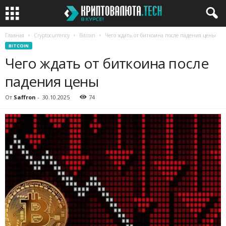
Главная
Cryptocurrency
Bitcoin
Чего ждать от биткоина после падения цены
BITCOIN
Чего ждать от биткоина после
падения цены
От
Saffron
-
30.10.2025
74