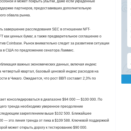
особной и может покрыть убытки, даже если украденные
оддержке партнеров, предоставивших дополнительную
ого обвала рынка.
ть завершение расследования SEC в отношении NFT-
 как ценных бумаг, а также предварительное соглашение о
тив Coinbase. Рынок внимательно следит за развитием ситуации
ина в США по предложению сенатора Ламмис.
убликация важных экономических данных, включая индекс
 четвертый квартал, базовый ценовой индекс расходов на
сти в Чикаго. Ожидается, что рост ВВП составит 2,3% по
жает консолидироваться в диапазоне $94 000 — $100 000. По
ящего тренда необходимо уверенное преодоление
последующим закреплением выше $102 500. Ближайшее
0 — это линия тренда от пика в $109 588. Ключевой поддержкой
орой может открыть дорогу к тестированию $90 000.