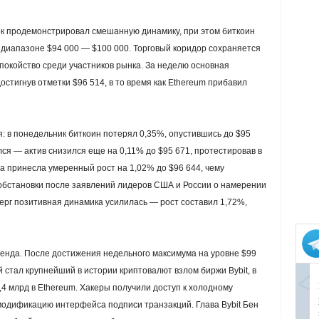
 продемонстрировал смешанную динамику, при этом биткоин
диапазоне $94 000 — $100 000. Торговый коридор сохраняется
покойство среди участников рынка. За неделю основная
стигнув отметки $96 514, в то время как Ethereum прибавил
: в понедельник биткоин потерял 0,35%, опустившись до $95
ся — актив снизился еще на 0,11% до $95 671, протестировав в
а принесла умеренный рост на 1,02% до $96 644, чему
обстановки после заявлений лидеров США и России о намерении
верг позитивная динамика усилилась — рост составил 1,72%,
енда. После достижения недельного максимума на уровне $99
 стал крупнейший в истории криптовалют взлом биржи Bybit, в
4 млрд в Ethereum. Хакеры получили доступ к холодному
модификацию интерфейса подписи транзакций. Глава Bybit Бен