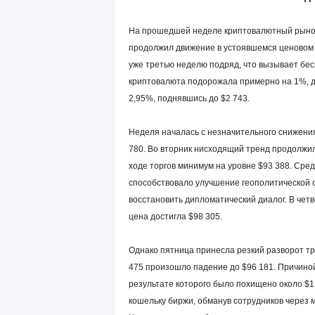
На прошедшей неделе криптовалютный рынок
продолжил движение в устоявшемся ценовом 
уже третью неделю подряд, что вызывает бес
криптовалюта подорожала примерно на 1%, до
2,95%, поднявшись до $2 743.
Неделя началась с незначительного снижения
780. Во вторник нисходящий тренд продолжил
ходе торгов минимум на уровне $93 388. Сред
способствовало улучшение геополитической 
восстановить дипломатический диалог. В чет
цена достигла $98 305.
Однако пятница принесла резкий разворот тр
475 произошло падение до $96 181. Причиной
результате которого было похищено около $1,
кошельку биржи, обманув сотрудников через 