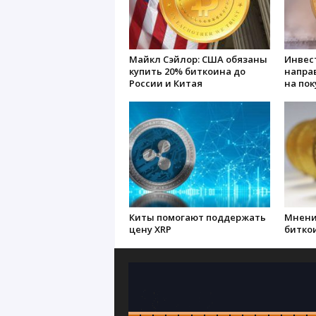
Майкл Сэйлор: CША обязаны
Инвес
купить 20% биткоина до
направ
России и Китая
на пок
Киты помогают поддержать
Мнени
цену XRP
биткои