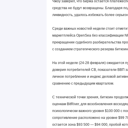
Чжоу заверил, что биржа остается платежесп
средства не будут возвращены. Благодаря п
ликвидность, удалось избежать более серьезн
Среди важных новостей недели стоит отмети
маркетплейса OpenSea без классификации NFT
прекращении судебного разбирательства про
с созданием стратегического резерва битко
На этой неделе (24-28 февраля) ожидается п
доверия потребителей CB, показатели ВВП за
личное потребление и индекс деловой активно
сравнению с предыдущим кварталом.
С технической точки зрения, биткоин продол
оценкам BitRiver, для возобновления восход
психологически важного уровня $100 000 с 
сопротивление расположено на уровне $99 70
остается зона $93 500 — $94 000, пробой кот