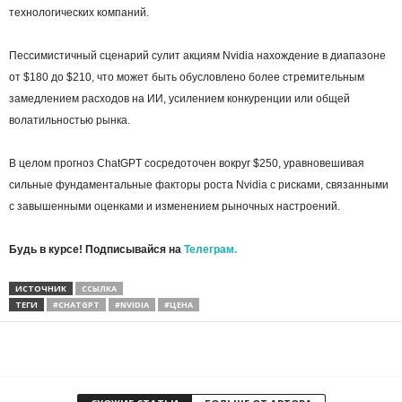
технологических компаний.
Пессимистичный сценарий сулит акциям Nvidia нахождение в диапазоне
от $180 до $210, что может быть обусловлено более стремительным
замедлением расходов на ИИ, усилением конкуренции или общей
волатильностью рынка.
В целом прогноз ChatGPT сосредоточен вокруг $250, уравновешивая
сильные фундаментальные факторы роста Nvidia с рисками, связанными
с завышенными оценками и изменением рыночных настроений.
Будь в курсе! Подписывайся на
Телеграм.
ИСТОЧНИК
ССЫЛКА
ТЕГИ
#CHATGPT
#NVIDIA
#ЦЕНА