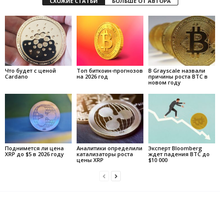
СХОЖИЕ СТАТЬИ
БОЛЬШЕ ОТ АВТОРА
Что будет с ценой
Топ биткоин-прогнозов
В Grayscale назвали
Cardano
на 2026 год
причины роста BTC в
новом году
Поднимется ли цена
Аналитики определили
Эксперт Bloomberg
XRP до $5 в 2026 году
катализаторы роста
ждет падения BTC до
цены XRP
$10 000