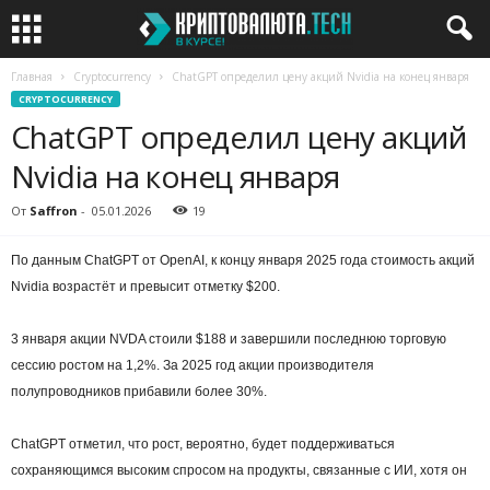
Главная
Cryptocurrency
ChatGPT определил цену акций Nvidia на конец января
CRYPTOCURRENCY
ChatGPT определил цену акций
Nvidia на конец января
От
Saffron
-
05.01.2026
19
По данным ChatGPT от OpenAI, к концу января 2025 года стоимость акций
Nvidia возрастёт и превысит отметку $200.
3 января акции NVDA стоили $188 и завершили последнюю торговую
сессию ростом на 1,2%. За 2025 год акции производителя
полупроводников прибавили более 30%.
ChatGPT отметил, что рост, вероятно, будет поддерживаться
сохраняющимся высоким спросом на продукты, связанные с ИИ, хотя он