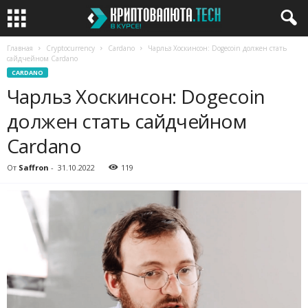
Главная
Cryptocurrency
Cardano
Чарльз Хоскинсон: Dogecoin должен стать
сайдчейном Cardano
CARDANO
Чарльз Хоскинсон: Dogecoin
должен стать сайдчейном
Cardano
От
Saffron
-
31.10.2022
119