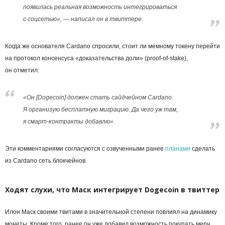
появилась реальная возможность интегрироваться
с соцсетью», — написал он в твиттере.
Когда же основателя Cardano спросили, стоит ли мемному токену перейти
на протокол консенсуса «доказательства доли» (proof-of-stake),
он отметил:
«Он [Dogecoin] должен стать сайдчейном Cardano.
Я организую бесплатную миграцию. Да чего уж там,
я смарт-контракты добавлю».
Эти комментариями согласуются с озвученными ранее
планами
сделать
из Cardano сеть блокчейнов.
Ходят слухи, что Маск интегрирует Dogecoin в твиттер
Илон Маск своими твитами в значительной степени повлиял на динамику
монеты. Кроме того, ранее он уже добавил возможность покупать мерч