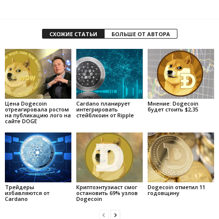
СХОЖИЕ СТАТЬИ
БОЛЬШЕ ОТ АВТОРА
Цена Dogecoin
Cardano планирует
Мнение: Dogecoin
отреагировала ростом
интегрировать
будет стоить $2,35
на публикацию лого на
стейблкоин от Ripple
сайте DOGE
Трейдеры
Криптоэнтузиаст смог
Dogecoin отметил 11
избавляются от
остановить 69% узлов
годовщину
Cardano
Dogecoin