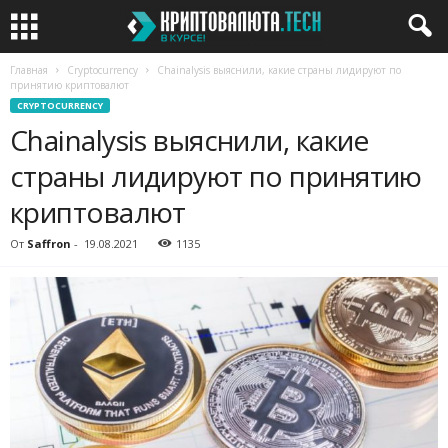
Главная
Cryptocurrency
Chainalysis выяснили, какие страны лидируют по
принятию криптовалют
CRYPTOCURRENCY
Chainalysis выяснили, какие
страны лидируют по принятию
криптовалют
От
Saffron
-
19.08.2021
1135