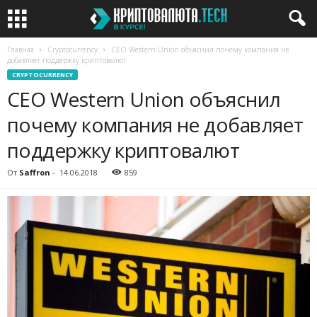
Главная
Cryptocurrency
CEO Western Union объяснил почему компания не
добавляет поддержку криптовалют
CRYPTOCURRENCY
CEO Western Union объяснил
почему компания не добавляет
поддержку криптовалют
От
Saffron
-
14.06.2018
859