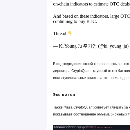
on-chain indicators to estimate OTC deals
And based on these indicators, large OTC de
continuing to buy BTC.
Thread
— Ki Young Ju 주기영 (@ki_young_ju)
В подтверждение своей теории он ссылается
директора CryptoQuant, крупный отток биткои
институциональных криптовалют на холодно
Эхо китов
Также глава CryptoQuant советует следить 
показывает соотношение объема биржевых тр