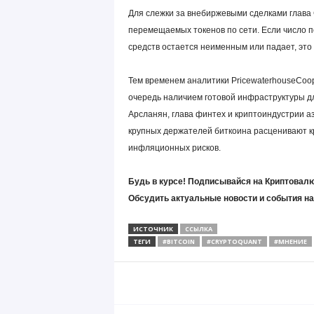
Для слежки за внебиржевыми сделками глава 
перемещаемых токенов по сети. Если число 
средств остается неименным или падает, это
Тем временем аналитики PricewaterhouseCoop
очередь наличием готовой инфраструктуры дл
Арсланян, глава финтех и криптоиндустрии а
крупных держателей биткоина расценивают к
инфляционных рисков.
Будь в курсе! Подписывайся на Криптовалю
Обсудить актуальные новости и события н
ИСТОЧНИК
ССЫЛКА
ТЕГИ
#BITCOIN
#CRYPTOQUANT
#МНЕНИЕ