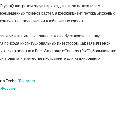
CryptoQuant рекомендует приглядывать за показателем
перемещенных токенов растет, а коэффициент потока биржевых
 означает о продолжении внебиржевых сделок.
ers считают, что нынешнее ралли обусловлено в первую
я прихода институциональных инвесторов. Как заявил Генри
зиатского региона в PriceWaterhouseCoopers (PwC), большинство
риптовалюту в качестве инструмента для хеджирования
та.Tech в
Telegram.
а
Форуме