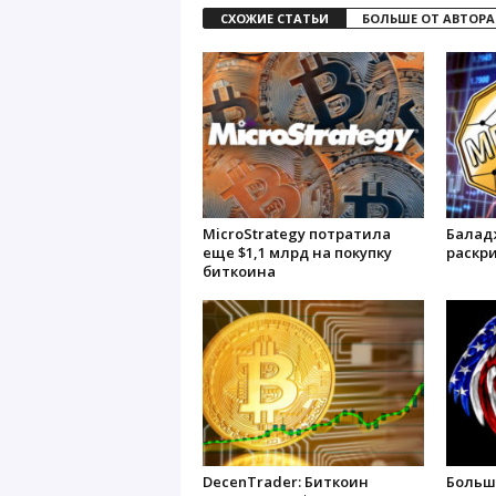
СХОЖИЕ СТАТЬИ
БОЛЬШЕ ОТ АВТОРА
MicroStrategy потратила
Балад
еще $1,1 млрд на покупку
раскр
биткоина
DecenTrader: Биткоин
Больш