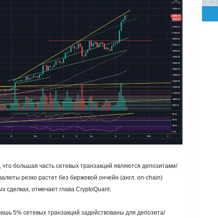
, что большая часть сетевых транзакций являются депозитами/
валюты резко растет без биржевой ончейн (англ. on-chain)
х сделках, отмечает глава CryptoQuant.
лишь
5% сетевых транзакций задействованы для депозита/