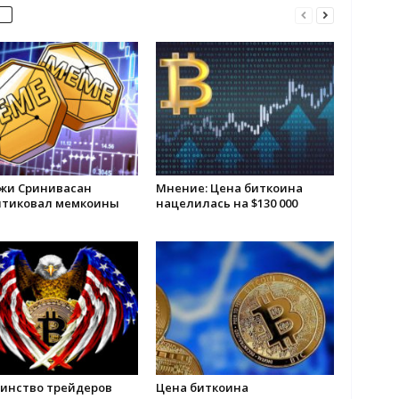
жи Сринивасан
Мнение: Цена биткоина
итиковал мемкоины
нацелилась на $130 000
инство трейдеров
Цена биткоина